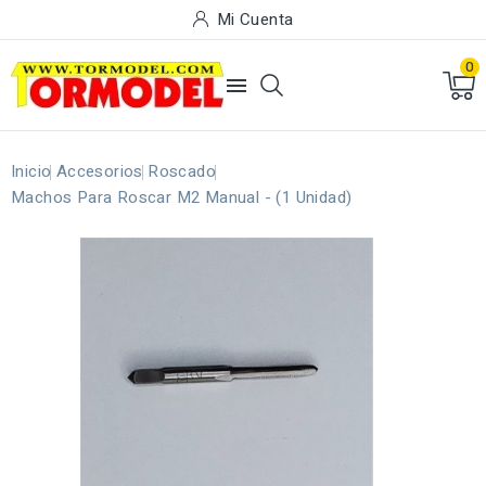
Mi Cuenta
0

Inicio
Accesorios
Roscado
Machos Para Roscar M2 Manual - (1 Unidad)