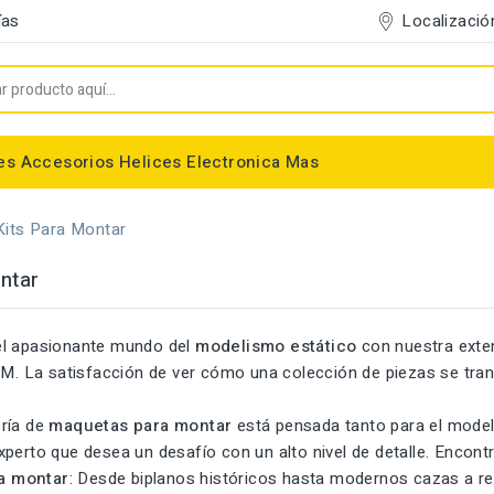
Localizació
ías
es
Accesorios
Helices
Electronica
Mas
Entelado/Decoración
Accesorios Entelado
Depositos de combustible
Trenes de Aterrizaje
Accesorios Helices
Conectores/Cables
Bancadas/Soportes
Emisoras / Receptores
Kits Para Montar
ntar
el apasionante mundo del
modelismo estático
con nuestra ext
La satisfacción de ver cómo una colección de piezas se trans
ría de
maquetas para montar
está pensada tanto para el modeli
perto que desea un desafío con un alto nivel de detalle. Encont
a montar
: Desde biplanos históricos hasta modernos cazas a re