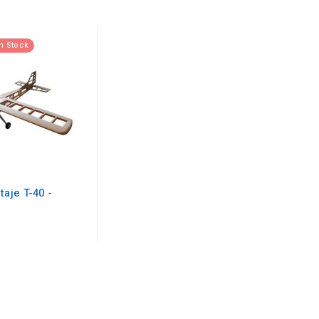
n Stock
taje T-40 -