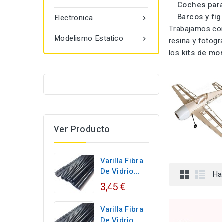
Coches par
Barcos y fi
Electronica

Trabajamos con 
Modelismo Estatico

resina y fotog
los
kits de mo
Ver Producto
Varilla Fibra
De Vidrio...
Ha
3,45 €
Varilla Fibra
De Vidrio...