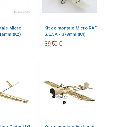
taje Micro
Kit de montaje Micro RAF
316mm (K2)
S.E.5A - 378mm (K4)
39,50 €
taje Glider UZI
Kit de montaje Fokker-E -