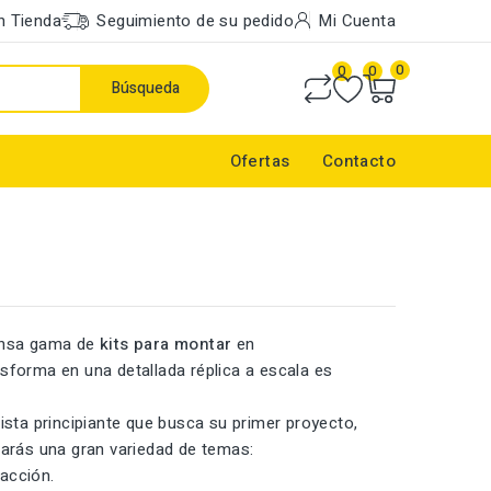
n Tienda
Seguimiento de su pedido
Mi Cuenta
0
0
0
Búsqueda
Ofertas
Contacto
ensa gama de
kits para montar
en
forma en una detallada réplica a escala es
sta principiante que busca su primer proyecto,
rarás una gran variedad de temas:
acción.