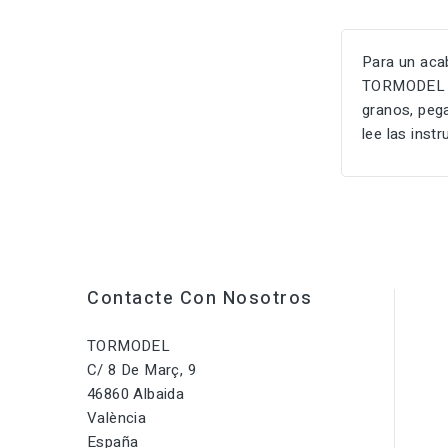
Para un aca
TORMODEL re
granos, pega
lee las ins
Contacte Con Nosotros
TORMODEL
C/ 8 De Març, 9
46860 Albaida
València
España