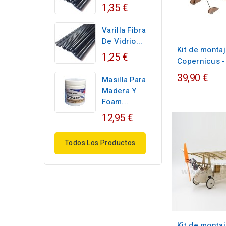
1,35 €
Varilla Fibra
De Vidrio...
Kit de monta
1,25 €
Copernicus -
39,90 €
Masilla Para
Madera Y
Foam...
12,95 €
Todos Los Productos
Kit de monta