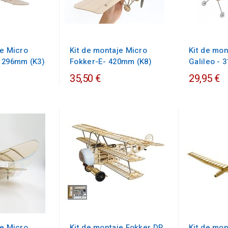
je Micro
Kit de montaje Micro
Kit de mon
 296mm (K3)
Fokker-E- 420mm (K8)
Galileo - 
35,50 €
29,95 €
je Micro
Kit de montaje Fokker DR
Kit de mon