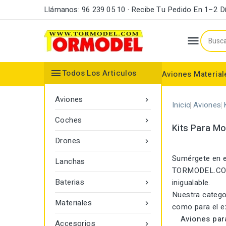
Llámanos: 96 239 05 10 · Recibe Tu Pedido En 1–2 D


Todos Los Articulos
Aviones
Material
Maderas y Listones
Bordes Ataque y Fuga
Accesorios Motores
Aviones

Inicio
Aviones
Coches

Kits Para Mo
Drones

Sumérgete en 
Lanchas
TORMODEL.COM. 
Baterias
inigualable.

Nuestra catego
Materiales

como para el ex
Aviones par
Accesorios
