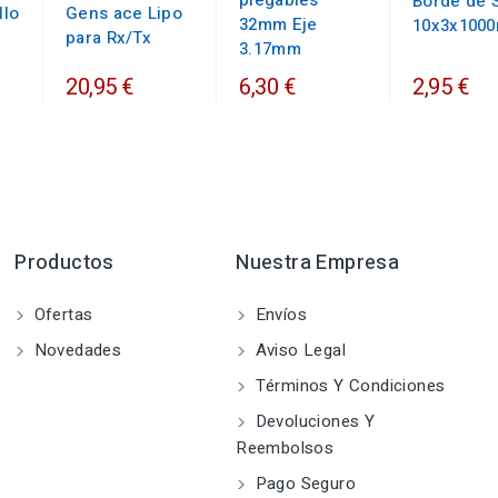
plegables
Borde de S
llo
Gens ace Lipo
32mm Eje
10x3x100
para Rx/Tx
3.17mm
20,95 €
6,30 €
2,95 €
Productos
Nuestra Empresa
Ofertas
Envíos
Novedades
Aviso Legal
Términos Y Condiciones
Devoluciones Y
Reembolsos
Pago Seguro