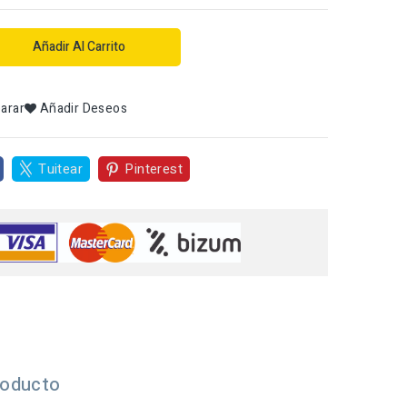
Añadir Al Carrito
arar
Añadir Deseos
Tuitear
Pinterest
roducto