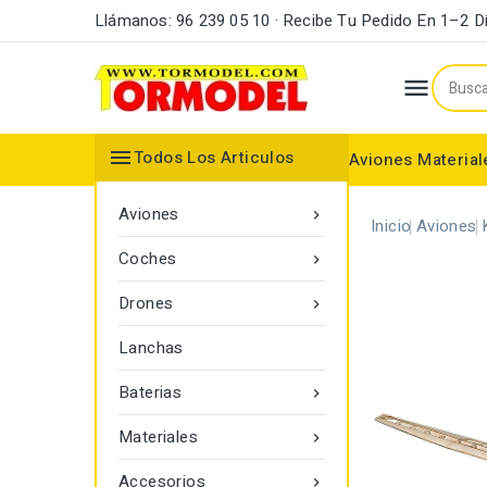
Llámanos: 96 239 05 10 · Recibe Tu Pedido En 1–2 D


Todos Los Articulos
Aviones
Material
Maderas y Listones
Bordes Ataque y Fuga
Accesorios Motores
Aviones

Inicio
Aviones
Coches

Drones

Lanchas
Baterias

Materiales

Accesorios
