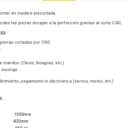
ntar en madera precortada.
todas las piezas encajan a la perfección gracias al corte CNC.
Kit
 piezas cortadas por CNC
s
 mandos (Clevis, bisagras, etc.)
 montaje
brimiento, pegamento ni electronica (servos, motor, etc.)
s:
ura:
1550mm
o:
820mm