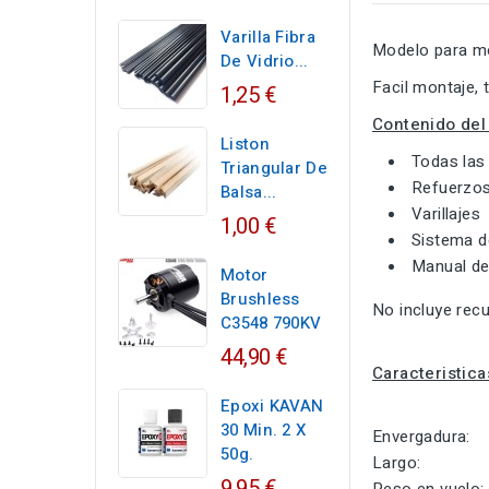
Varilla Fibra
Modelo para mo
De Vidrio...
Facil montaje, 
1,25 €
Contenido del 
Liston
Todas las
Triangular De
Refuerzo
Balsa...
Varillajes
1,00 €
Sistema de
Manual de
Motor
Brushless
No incluye recu
C3548 790KV
44,90 €
Caracteristica
Epoxi KAVAN
30 Min. 2 X
Envergad
50g.
Larg
9,95 €