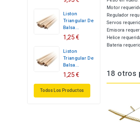
Peso en v
Motor requ
Liston
Regulador req
Triangular De
Servos requ
Balsa...
Emisora req
1,25 €
Helice requ
Bateria requ
Liston
Triangular De
Balsa...
18 otros 
1,25 €
Todos Los Productos