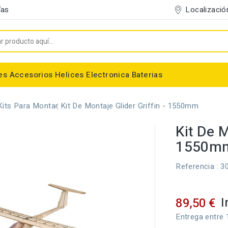
Localizació
ías
es
Accesorios
Helices
Electronica
Baterias
Entelado/Decoración
Accesorios Entelado
Depositos de combustible
Trenes de Aterrizaje
Accesorios Helices
Baterias NiMh / NiCd
Conectores/Cables
Bancadas/Soportes
Emisoras / Receptores
Kits Para Montar
Kit De Montaje Glider Griffin - 1550mm
Kit De M
1550m
Referencia
: 3
I
89,50 €
Entrega entre 