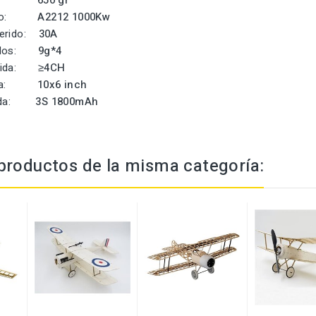
uelo:
650 gr
erido:
A2212 1000Kw
uerido:
30A
eridos:
9g*4
uerida:
≥4CH
erida:
10x6 inch
erida:
3S 1800mAh
productos de la misma categoría: