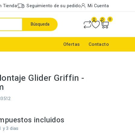
n Tienda
Seguimiento de su pedido
Mi Cuenta
0
0
0
Búsqueda
Ofertas
Contacto
ontaje Glider Griffin -
m
03512
mpuestos incluidos
1 y 3 dias