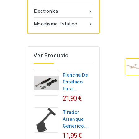
Electronica

Modelismo Estatico

Ver Producto
Plancha De
Entelado
Para...
21,90 €
Tirador
Arranque
Generico...
11,95 €