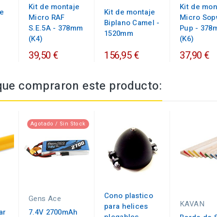
Kit de montaje
Kit de mon
je
Kit de montaje
Micro RAF
Micro Sop
Biplano Camel -
S.E.5A - 378mm
Pup - 37
1520mm
(K4)
(K6)
39,50 €
156,95 €
37,90 €
 que compraron este producto:
Agotado / Sin Stock
Cono plastico
Gens Ace
KAVAN
para helices
ar
7.4V 2700mAh