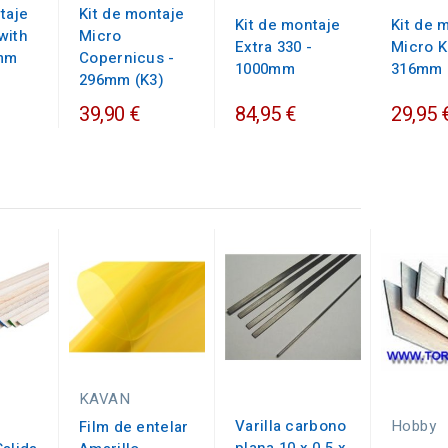
taje
Kit de montaje
Kit de montaje
Kit de 
with
Micro
Extra 330 -
Micro K
8mm
Copernicus -
1000mm
316mm 
296mm (K3)
39,90 €
84,95 €
29,95 
KAVAN
Varilla carbono
Hobby
Film de entelar