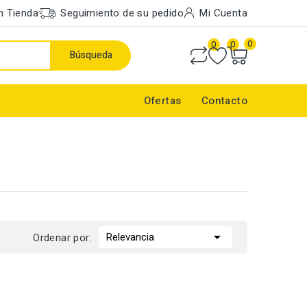
n Tienda
Seguimiento de su pedido
Mi Cuenta
0
0
0
Búsqueda
Ofertas
Contacto

Relevancia
Ordenar por: