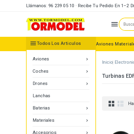
Llámanos: 96 239 05 10 · Recibe Tu Pedido En 1–2 D


Todos Los Articulos
Aviones
Material
Maderas y Listones
Bordes Ataque y Fuga
Accesorios Motores
Aviones

Inicio
Electroni
Coches

Turbinas ED
Drones

Lanchas
Ha
Baterias

Materiales

Accesorios
