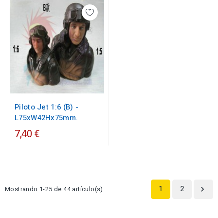
Piloto Jet 1:6 (B) -
L75xW42Hx75mm.
7,40 €
1
2
Mostrando 1-25 de 44 artículo(s)
