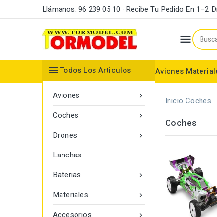
Llámanos: 96 239 05 10 · Recibe Tu Pedido En 1–2 D


Todos Los Articulos
Aviones
Material
Maderas y Listones
Bordes Ataque y Fuga
Accesorios Motores
Aviones

Inicio
Coches
Coches

Coches
Drones

Lanchas
Baterias

Materiales

Accesorios
