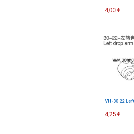
4,00 €
VH-30 22 Lef
4,25 €