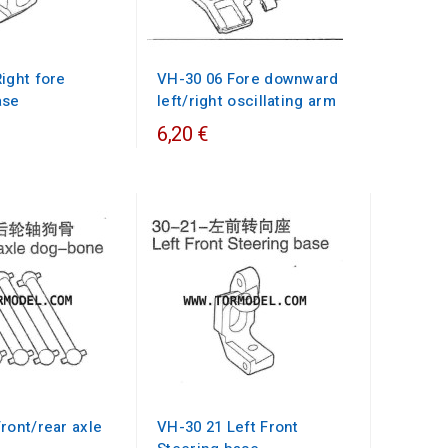
ight fore
VH-30 06 Fore downward
ase
left/right oscillating arm
6,20 €
ront/rear axle
VH-30 21 Left Front