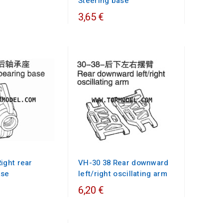
Steering base
3,65 €
ight rear
VH-30 38 Rear downward
ase
left/right oscillating arm
6,20 €