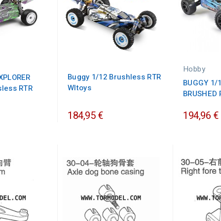
Hobby
Buggy 1/12 Brushless RTR
EXPLORER
BUGGY 1/1
Wltoys
sless RTR
BRUSHED 
184,95 €
194,96 €