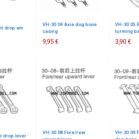
VH-30 04 Axie dog bone
VH-30 05 R
nt drop am
casing
turming b
9,95 €
3,90 €
VH-30 08 Fore/rear
VH-30 09 F
e drop lever