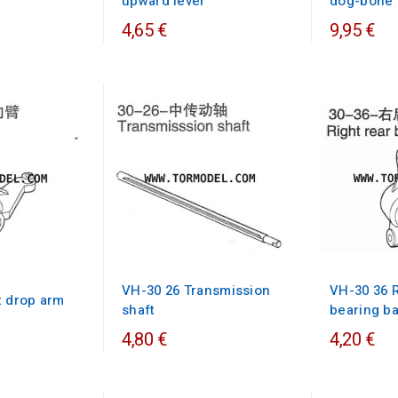
upward lever
dog-bone
4,65 €
9,95 €
VH-30 26 Transmission
VH-30 36 R
t drop arm
shaft
bearing b
4,80 €
4,20 €