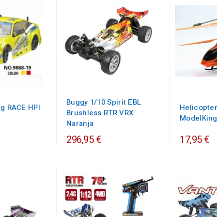
Buggy 1/10 Spirit EBL
ng RACE HPI
Helicopte
Brushless RTR VRX
ModelKin
Naranja
296,95 €
17,95 €