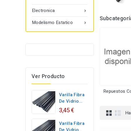
Electronica

Subcategorí
Modelismo Estatico

Ver Producto
Repuestos C
Varilla Fibra
De Vidrio...
3,45 €
Ha
Varilla Fibra
De Vidrio...