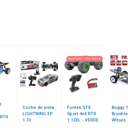
Agotado / Sin Stock
0
Coche de pista
Funtek STX
Buggy 1
LIGHTNING EP
Sport 4x4 RTR
Brushle
 RTR
1:10
1:12XL - VERDE
Wltoys