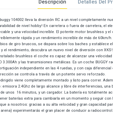
Descripción
Detalles Del P
 buggy 104002 lleva la diversión RC a un nivel completamente nu
rabilidad de nivel hobby! En carretera o fuera de carretera, el e
able y una velocidad increíble. El potente motor brushless y el
reíblemente rápida y un rendimiento increíble de más de 60km/h. 
bios de giro bruscos, se dispara sobre los baches y establece 
d y el rendimiento, descubra un nuevo nivel de diversión con XKS!
nstalado brushless el coche es capaz de alcanzar una velocidad 
O 3.300Ah y las transmisiones metálicas. Es un coche BUGGY rad
tiguación independiente en las 4 ruedas, y con caja diferencial 
irección se controla a través de un potente servo reforzado.
edirigido viene completamente montado y listo para correr. Adem
 emisora 2.4Ghz de largo alcance y libre de interferencias, una
e unos 16 minutos, y un cargador. La batería es totalmente acce
ener baterías extra para cambiarla en un momento y seguir con la 
 que a nosotros: gracias a su alta velocidad y gran capacidad par
arena) experimentarás el gran placer de conducir a radiocontrol