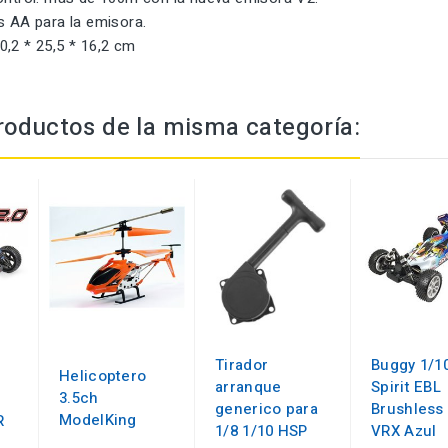
s AA para la emisora.
0,2 * 25,5 * 16,2 cm
roductos de la misma categoría:
Tirador
Buggy 1/1
Helicoptero
arranque
Spirit EBL
3.5ch
generico para
Brushless
ModelKing
R
1/8 1/10 HSP
VRX Azul