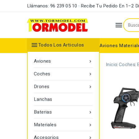
Llámanos: 96 239 05 10 · Recibe Tu Pedido En 1–2 D


Todos Los Articulos
Aviones
Material
Maderas y Listones
Bordes Ataque y Fuga
Accesorios Motores
Aviones

Inicio
Coches
Coches

Drones

Lanchas
Baterias

Materiales

Accesorios
