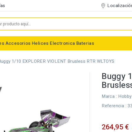
Localizació
ías
es
Accesorios
Helices
Electronica
Baterias
Entelado/Decoración
Accesorios Entelado
Depositos de combustible
Trenes de Aterrizaje
Accesorios Helices
Baterias NiMh / NiCd
Conectores/Cables
Bancadas/Soportes
Emisoras / Receptores
Buggy 1/10 EXPLORER VIOLENT Brusless RTR WLTOYS
Buggy 
Brusle
Marca :
Hobby
Referencia
: 3
264,95 €