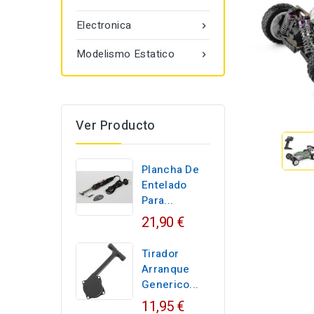
Electronica

Modelismo Estatico

Ver Producto
Plancha De
Entelado
Para...
21,90 €
Tirador
Arranque
Generico...
11,95 €