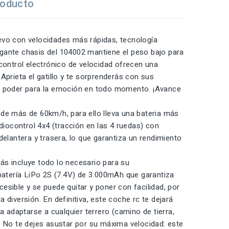
roducto
evo con velocidades más rápidas, tecnología
legante chasis del 104002 mantiene el peso bajo para
 control electrónico de velocidad ofrecen una
Aprieta el gatillo y te sorprenderás con sus
el poder para la emoción en todo momento. ¡Avance
.
de más de 60km/h, para ello lleva una bateria más
iocontrol 4x4 (tracción en las 4 ruedas) con
delantera y trasera, lo que garantiza un rendimiento
ás incluye todo lo necesario para su
 batería LiPo 2S (7.4V) de 3.000mAh que garantiza
sible y se puede quitar y poner con facilidad, por
diversión. En definitiva, este coche rc te dejará
a adaptarse a cualquier terrero (camino de tierra,
. No te dejes asustar por su máxima velocidad: este