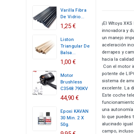
Varilla Fibra
De Vidrio...
¡El Wltoys XKS
1,25 €
innovadora y du
un manejo impec
Liston
aceleración inc
Triangular De
derrapes y cam
Balsa...
hacia la calida
1,00 €
Con el motor i
potente de LIP
Motor
sistema de amor
Brushless
excelente. La d
C3548 790KV
Este coche tel
44,90 €
funcionamiento:
una autonomía d
Epoxi KAVAN
lo que puedes t
30 Min. 2 X
alucinado igual
50g.
campo, incluso 
9,95 €