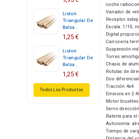
coche radiocont
Variador de vel
Liston
Receptor indepe
Triangular De
Escala: 1/10, m
Balsa...
Digital proporc
1,25 €
Carrocería ter
Suspensión inde
Liston
Torres amortig
Triangular De
Chasis de alumi
Balsa...
Rotulas de dire
1,25 €
Dos diferencial
Tracción 4x4.
Todos Los Productos
Emisora en 2.4
Motor brushles
Servo direcció
Batería para el
Autonomía: alr
Tiempo de carg
Distancia del 