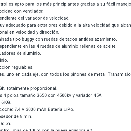
rol es apto para los más principiantes gracias a su fácil manejo
ocidad con ventilador.
ndiente del variador de velocidad.
uy adecuado para exteriores debido a la alta velocidad que alcan
ional en velocidad y dirección.
minada tipo buggy con ruedas de tacos antideslazamiento.
pendiente en las 4 ruedas de aluminio rellenas de aceite.
uadores de aluminio.
nio.
cción regulables.
es, uno en cada eje, con todos los piñones de metal. Transmisi
Gh, totalmente proporcional.
s 4 polos tamaño 3650 con 4500kv y variador 45A.
n 6KG.
 coche: 7,4 V 3000 mAh Batería LiPo.
ededor de 8 min.
a: 5h.
control: más de 100m con la nueva emisora V2.