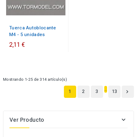
Tuerca Autoblocante
M4 - 5 unidades
2,11 €
Mostrando 1-25 de 314 artículo(s)
…
1
2
3
13

Ver Producto
