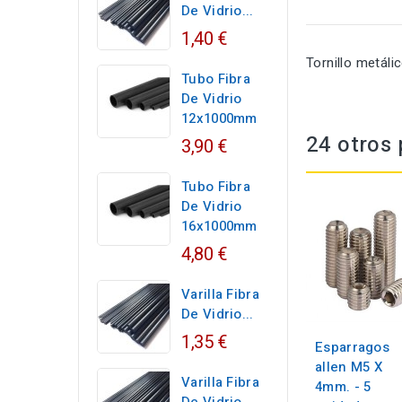
De Vidrio...
1,40 €
Tornillo metál
Tubo Fibra
De Vidrio
12x1000mm
24 otros 
3,90 €
Tubo Fibra
De Vidrio
16x1000mm
4,80 €
Varilla Fibra
De Vidrio...
1,35 €
Esparragos
allen M5 X
Varilla Fibra
4mm. - 5