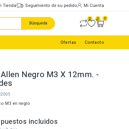
n Tienda
Seguimiento de su pedido
Mi Cuenta
0
0
0
Búsqueda
Ofertas
Contacto
o Allen Negro M3 X 12mm. -
des
02005
ico M3 en negro
puestos incluidos