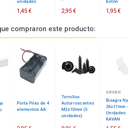
unidades
botón
1,45 €
2,95 €
1,95 €
 que compraron este producto:
KAVAN
Tornillos
Bisagra Ny
Porta Pilas de 4
Autorroscantes
ar
26x11mm -
elementos AA
M2x10mm (5
o
Unidades
unidades)
KAVAN