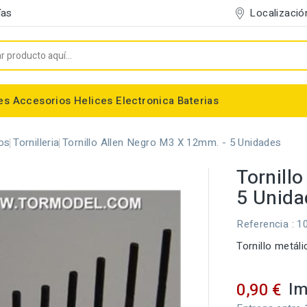
Localizació
ías
es
Accesorios
Helices
Electronica
Baterias
Entelado/Decoración
Accesorios Entelado
Depositos de combustible
Trenes de Aterrizaje
Accesorios Helices
Baterias NiMh / NiCd
Conectores/Cables
Bancadas/Soportes
Emisoras / Receptores
os
Tornilleria
Tornillo Allen Negro M3 X 12mm. - 5 Unidades
Tornill
5 Unida
Referencia
: 1
Tornillo metál
Im
0,90 €