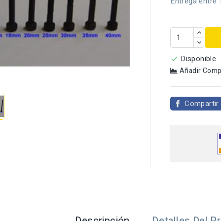
Entrega entre 
Disponible

Añadir Comp

Compartir
Descripción
Detalles Del P