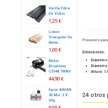
Varilla Fibra
De Vidrio...
1,25 €
Liston
Triangular De
Prisionero par
Balsa...
1,00 €
Dimensiones:
Diámetro 
Motor
Diámetro 
Brushless
C3548 790KV
Altura:
5.
44,90 €
Epoxi KAVAN
24 otros 
30 Min. 2 X
50g.
9,95 €