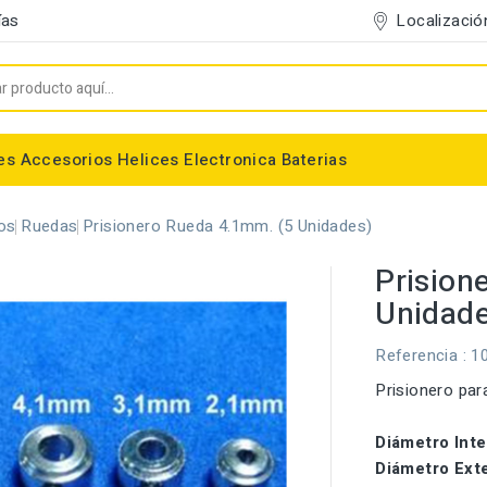
Localizació
ías
es
Accesorios
Helices
Electronica
Baterias
Entelado/Decoración
Accesorios Entelado
Depositos de combustible
Trenes de Aterrizaje
Accesorios Helices
Baterias NiMh / NiCd
Conectores/Cables
Bancadas/Soportes
Emisoras / Receptores
os
Ruedas
Prisionero Rueda 4.1mm. (5 Unidades)
Prision
Unidade
Referencia
: 1
Prisionero par
Diámetro Inte
Diámetro Exte