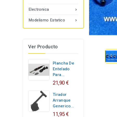
Electronica

Modelismo Estatico

Ver Producto
Plancha De
Entelado
Para...
21,90 €
Tirador
Arranque
Generico...
11,95 €