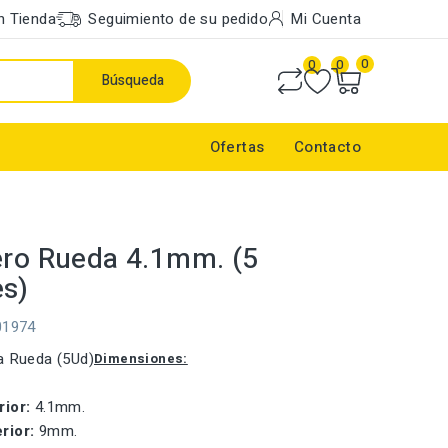
n Tienda
Seguimiento de su pedido
Mi Cuenta
0
0
0
Búsqueda
Ofertas
Contacto
ero Rueda 4.1mm. (5
s)
01974
a Rueda (5Ud)
Dimensiones:
rior:
4.1mm.
rior:
9mm.