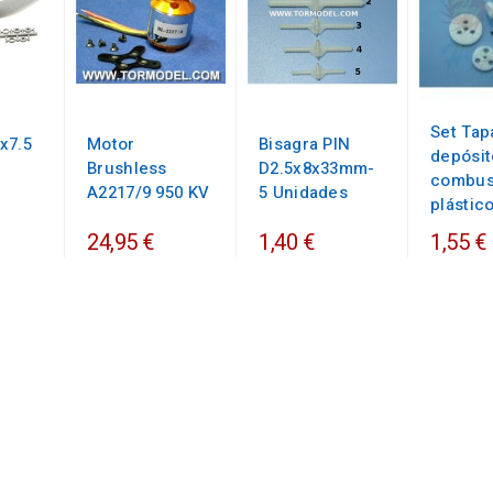
Set Tap
x7.5
Motor
Bisagra PIN
depósit
Brushless
D2.5x8x33mm-
combust
A2217/9 950 KV
5 Unidades
plástic
24,95 €
1,40 €
1,55 €