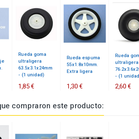
Rueda goma
Rueda go
Rueda espuma
je
ultraligera
ultraligera
55x1.8x10mm.
.
63.5x3.1x24mm
76.2x3.6x
Extra ligera
- (1 unidad)
- (1 unida
1,85 €
1,30 €
2,60 €
 que compraron este producto: