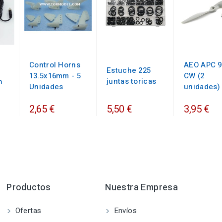
Control Horns
AEO APC 9
Estuche 225
13.5x16mm - 5
CW (2
juntas toricas
n
Unidades
unidades)
2,65 €
5,50 €
3,95 €
Productos
Nuestra Empresa
Ofertas
Envíos