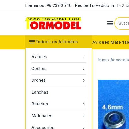
Llámanos: 96 239 05 10 · Recibe Tu Pedido En 1–2 D


Todos Los Articulos
Aviones
Material
Maderas y Listones
Bordes Ataque y Fuga
Accesorios Motores
Aviones

Inicio
Accesori
Coches

Drones

Lanchas
Baterias

Materiales

Accesorios
