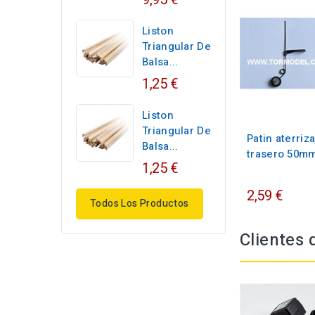
Liston
Triangular De
Balsa...
1,25 €
Liston
Triangular De
Patin aterriza
Balsa...
trasero 50mm
1,25 €
2,59 €
Todos Los Productos
Clientes