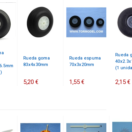
ma
Rueda 
Rueda goma
Rueda espuma
40x2.3
83x4x30mm
70x3x20mm
26.5mm
(1 unid
d)
5,20 €
1,55 €
2,15 €