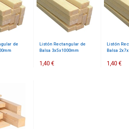
ngular de
Listón Rectangular de
Listón Rec
000mm
Balsa 3x5x1000mm
Balsa 2x7
1,40 €
1,40 €