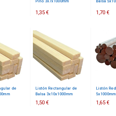
Pino 3x7x1000mm
Balsa 5x1
1,35 €
1,70 €
ngular de
Listón Rectangular de
Listón Re
000mm
Balsa 3x10x1000mm
5x1000mm
1,50 €
1,65 €