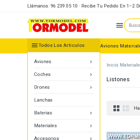
Llámanos: 96 239 05 10 · Recibe Tu Pedido En 1–2 D


Todos Los Articulos
Aviones
Material
Maderas y Listones
Bordes Ataque y Fuga
Accesorios Motores
Aviones

Inicio
Material
Coches

Listones
Drones

Lanchas
Ha
Baterias

Materiales

Accesorios
