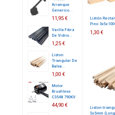
Arranque
Generico...
11,95 €
Listón Recta
Pino 3x5x10
Varilla Fibra
1,30 €
De Vidrio...
1,25 €
Liston
Triangular De
Balsa...
1,00 €
Motor
Brushless
C3548 790KV
44,90 €
Liston triang
5x5mm (Long