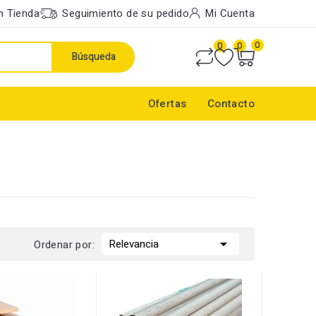
n Tienda
Seguimiento de su pedido
Mi Cuenta
0
0
0
Búsqueda
Ofertas
Contacto

Relevancia
Ordenar por: