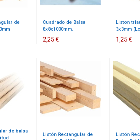
ngular de
Cuadrado de Balsa
Liston tri
00mm
8x8x1000mm.
3x3mm (Lo
2,25 €
1,25 €
ular de balsa
Listón Rectangular de
Listón Rec
itud