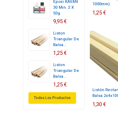
Epoxi KAVAN
1000mm)
30 Min. 2 X
1,25 €
50g.
9,95 €
Liston
Triangular De
Balsa...
1,25 €
Liston
Triangular De
Balsa...
1,25 €
Listón Recta
Balsa 2x4x1
Todos Los Productos
1,30 €