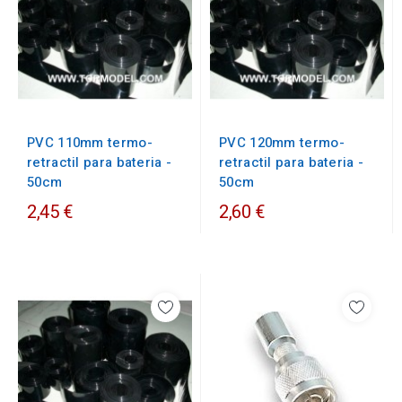
PVC 110mm termo-
PVC 120mm termo-
retractil para bateria -
retractil para bateria -
50cm
50cm
2,45 €
2,60 €