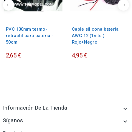
PVC 130mm termo-
Cable silicona bateria
retractil para bateria -
AWG 12 (1mts.)
50cm
Rojo+Negro
2,65 €
4,95 €
Información De La Tienda

Síganos
