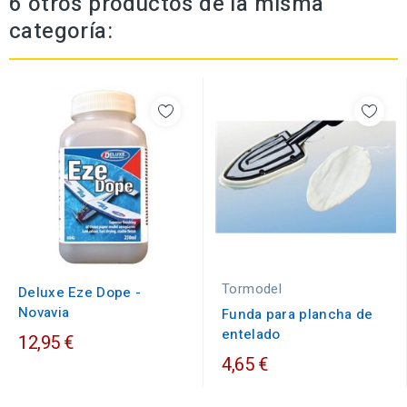
6 otros productos de la misma
categoría:
Tormodel
Deluxe Eze Dope -
Novavia
Funda para plancha de
entelado
12,95 €
4,65 €