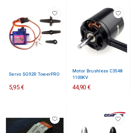
Motor Brushless C3548
Servo SG92R TowerPRO
1100KV
5,95 €
44,90 €