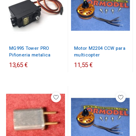
MG995 Tower PRO
Motor M2204 CCW para
Piñoneria metalica
multicopter
13,65 €
11,55 €