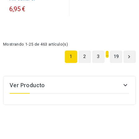
6,95 €
Mostrando 1-25 de 463 artículo(s)
…
1
2
3
19

Ver Producto
