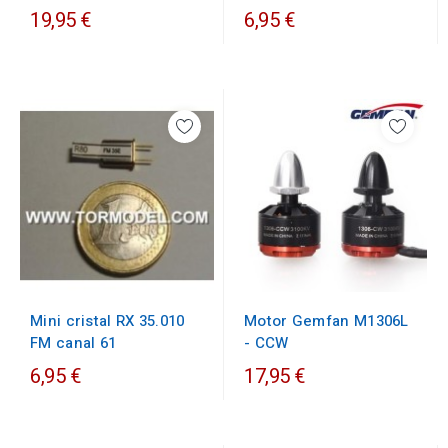
19,95 €
6,95 €
Motor Gemfan M1306L
Mini cristal RX 35.010
- CCW
FM canal 61
6,95 €
17,95 €