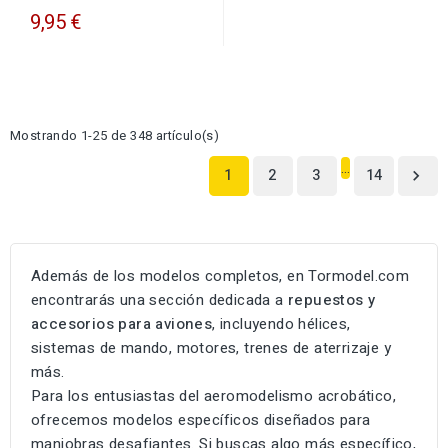
9,95 €
Mostrando 1-25 de 348 artículo(s)
…
1
2
3
14

Además de los modelos completos, en Tormodel.com
encontrarás una sección dedicada a
repuestos y
accesorios para aviones
, incluyendo hélices,
sistemas de mando, motores, trenes de aterrizaje y
más.
Para los entusiastas del aeromodelismo acrobático,
ofrecemos modelos específicos diseñados para
maniobras desafiantes
. Si buscas algo más específico,