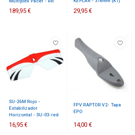
KEPLAR - 316mm (K1)
Multiplex Pacer - RR
189,95 €
29,95 €
SU-26M Rojo -
FPV RAPTOR V2- Tapa
Estabilizador
EPO
Horizontal - SU-03-red
16,95 €
14,00 €