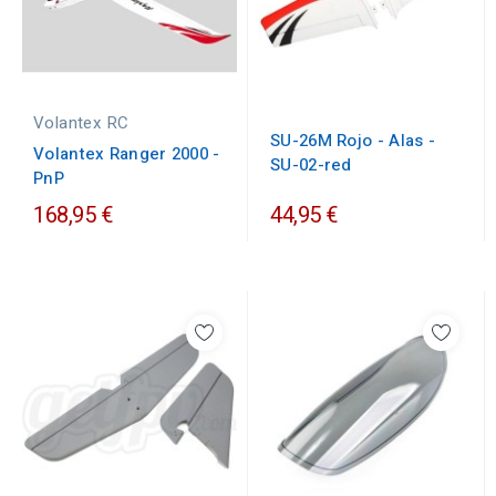
Volantex RC
SU-26M Rojo - Alas -
Volantex Ranger 2000 -
SU-02-red
PnP
168,95 €
44,95 €