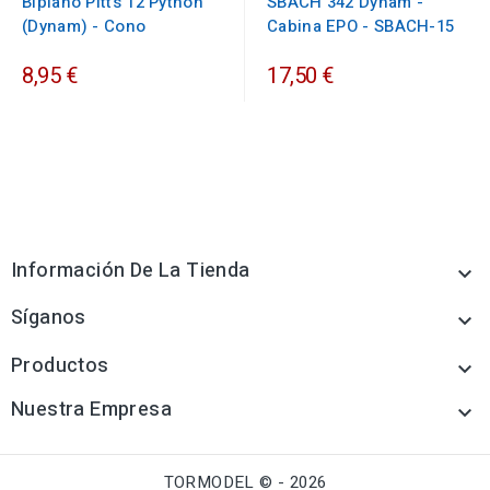
Biplano Pitts 12 Python
SBACH 342 Dynam -
(Dynam) - Cono
Cabina EPO - SBACH-15
8,95 €
17,50 €
Información De La Tienda

Síganos

Productos

Nuestra Empresa

TORMODEL © - 2026