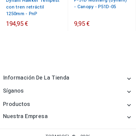
P-51D Mustang (Dynam)
Dynam Hawker Tempest
- Canopy - P51D-05
con tren retráctil
1250mm - PnP
194,95 €
9,95 €
Información De La Tienda

Síganos

Productos

Nuestra Empresa
