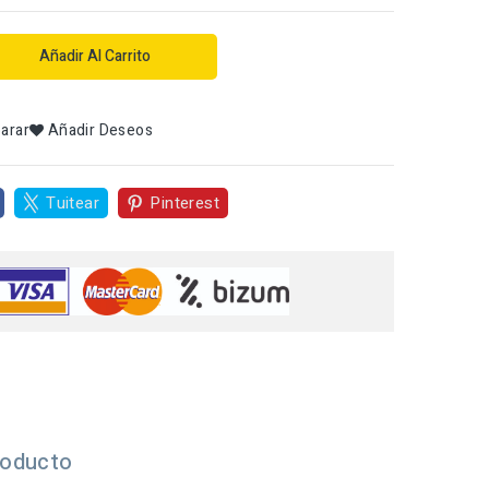
Añadir Al Carrito
arar
Añadir Deseos
Tuitear
Pinterest
roducto