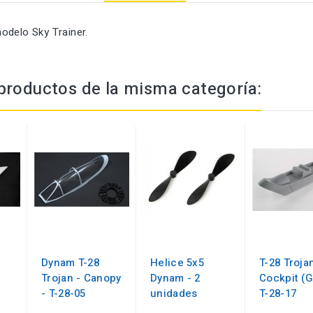
odelo Sky Trainer.
productos de la misma categoría:
Dynam T-28
Helice 5x5
T-28 Trojan
Trojan - Canopy
Dynam - 2
Cockpit (G
- T-28-05
unidades
T-28-17