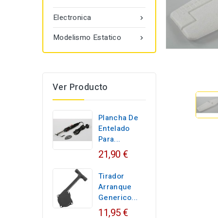
Electronica

Modelismo Estatico

Ver Producto
Plancha De
Entelado
Para...
21,90 €
Tirador
Arranque
Generico...
11,95 €