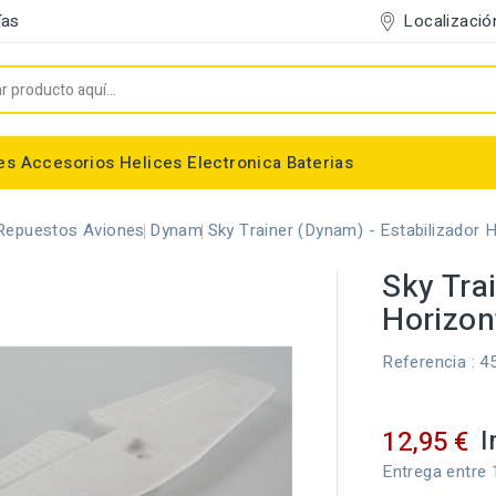
Localizació
ías
es
Accesorios
Helices
Electronica
Baterias
Entelado/Decoración
Accesorios Entelado
Depositos de combustible
Trenes de Aterrizaje
Accesorios Helices
Baterias NiMh / NiCd
Conectores/Cables
Bancadas/Soportes
Emisoras / Receptores
Repuestos Aviones
Dynam
Sky Trainer (Dynam) - Estabilizador 
Sky Tra
Horizon
Referencia
: 4
I
12,95 €
Entrega entre 