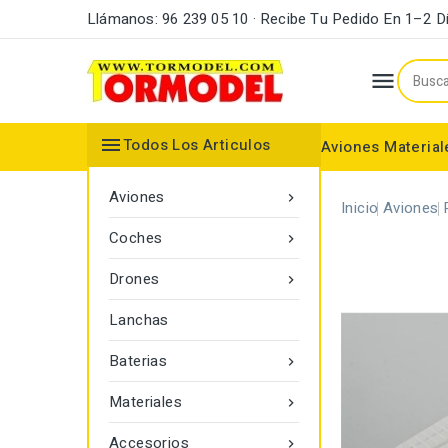
Llámanos: 96 239 05 10 · Recibe Tu Pedido En 1–2 D


Todos Los Articulos
Aviones
Material
Maderas y Listones
Bordes Ataque y Fuga
Accesorios Motores
Aviones

Inicio
Aviones
Coches

Drones

Lanchas
Baterias

Materiales

Accesorios
