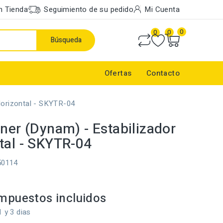
n Tienda
Seguimiento de su pedido
Mi Cuenta
0
0
0
Búsqueda
Ofertas
Contacto
Horizontal - SKYTR-04
iner (Dynam) - Estabilizador
tal - SKYTR-04
50114
mpuestos incluidos
1 y 3 dias