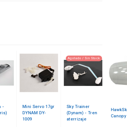
Agotado / Sin Stock
 -
Mini Servo 17gr
Sky Trainer
HawkSky
ris)
DYNAM DY-
(Dynam) - Tren
Canopy
1009
aterrizaje