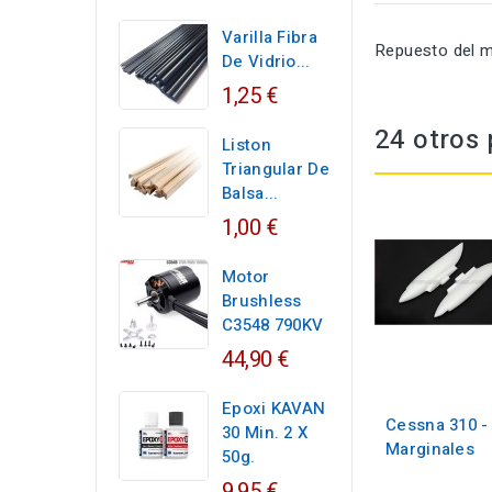
Varilla Fibra
Repuesto del m
De Vidrio...
1,25 €
24 otros 
Liston
Triangular De
Balsa...
1,00 €
Motor
Brushless
C3548 790KV
44,90 €
Epoxi KAVAN
Cessna 310 -
30 Min. 2 X
Marginales
50g.
9,95 €