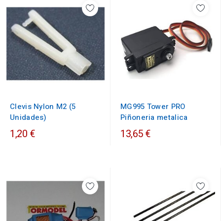
Clevis Nylon M2 (5
MG995 Tower PRO
Unidades)
Piñoneria metalica
1,20 €
13,65 €