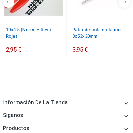
10x4.5 (Norm. + Rev.)
Patin de cola metalico
Rojas
3x53x30mm
2,95 €
3,95 €
Información De La Tienda

Síganos

Productos
