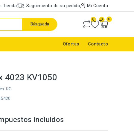
n Tienda
Seguimiento de su pedido
Mi Cuenta
0
0
0
Búsqueda
Ofertas
Contacto
ex 4023 KV1050
tex RC
05420
mpuestos incluidos