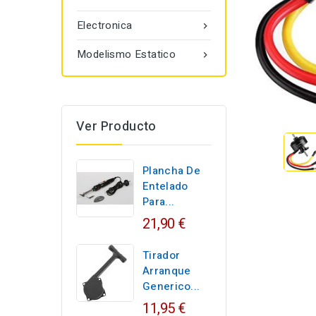
Electronica

Modelismo Estatico

Ver Producto
Plancha De
Entelado
Para...
21,90 €
Tirador
Arranque
Generico...
11,95 €