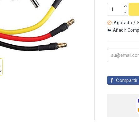
Agotado / S

Añadir Comp

Compartir