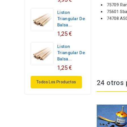
75709 Ran
75601 Sba
Liston
74708 A
Triangular De
Balsa...
1,25 €
Liston
Triangular De
Balsa...
1,25 €
24 otros 
Todos Los Productos