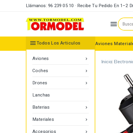
Llámanos: 96 239 05 10 · Recibe Tu Pedido En 1–2 D


Todos Los Articulos
Aviones
Material
Maderas y Listones
Bordes Ataque y Fuga
Accesorios Motores
Aviones

Inicio
Electroni
Coches

Drones

Lanchas
Baterias

Materiales

Accesorios
