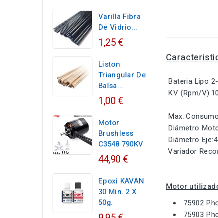
Varilla Fibra
De Vidrio...
1,25 €
Caracteristi
Liston
Triangular De
Bateria:Lipo 2
Balsa...
KV (Rpm/V):1
1,00 €
Max. Consumo
Motor
Diámetro Mot
Brushless
Diámetro Eje:
C3548 790KV
Variador Rec
44,90 €
Epoxi KAVAN
Motor utilizad
30 Min. 2 X
50g.
75902 Pho
75903 Pho
9,95 €