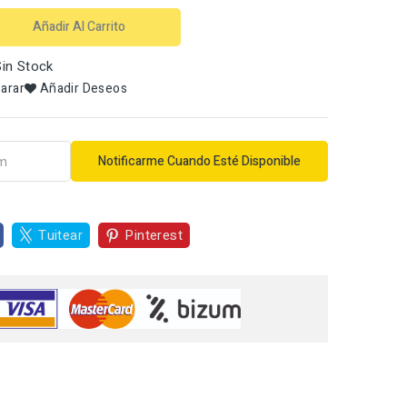
Añadir Al Carrito
in Stock
arar
Añadir Deseos
Notificarme Cuando Esté Disponible
Tuitear
Pinterest