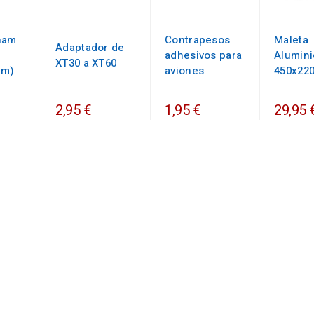
nam
Contrapesos
Maleta
Adaptador de
adhesivos para
Alumini
XT30 a XT60
mm)
aviones
450x22
2,95 €
1,95 €
29,95 