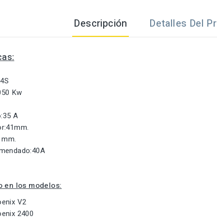
Descripción
Detalles Del P
cas:
-4S
050 Kw
:35 A
or:41mm.
4 mm.
omendado:40A
o en los modelos:
enix V2
enix 2400