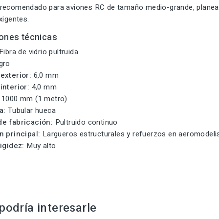
recomendado para aviones RC de tamaño medio-grande, planead
xigentes.
iones técnicas
Fibra de vidrio pultruida
gro
exterior:
6,0 mm
interior:
4,0 mm
1000 mm (1 metro)
a:
Tubular hueca
e fabricación:
Pultruido continuo
n principal:
Largueros estructurales y refuerzos en aeromodel
rigidez:
Muy alto
odría interesarle