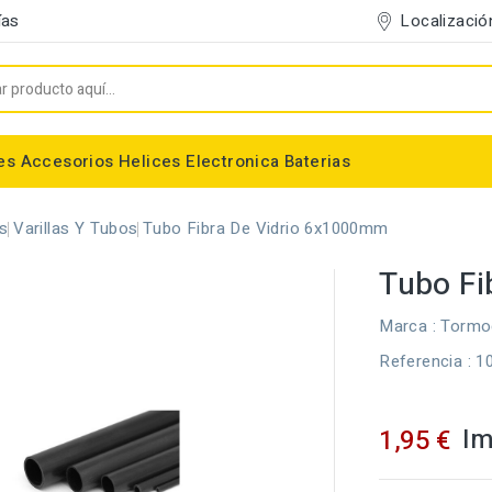
Localizació
ías
es
Accesorios
Helices
Electronica
Baterias
Entelado/Decoración
Accesorios Entelado
Depositos de combustible
Trenes de Aterrizaje
Accesorios Helices
Baterias NiMh / NiCd
Conectores/Cables
Bancadas/Soportes
Emisoras / Receptores
es
Varillas Y Tubos
Tubo Fibra De Vidrio 6x1000mm
Tubo Fi
Marca :
Tormo
Referencia
: 1
Im
1,95 €