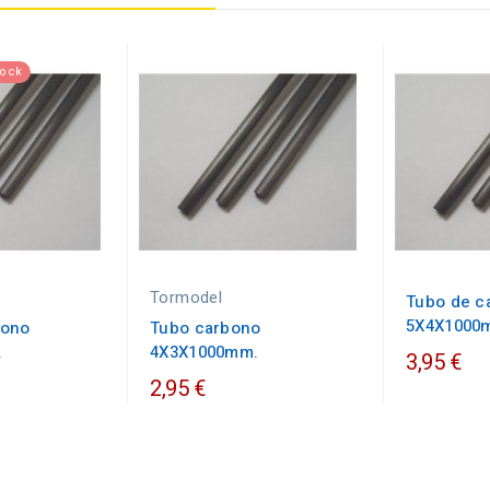
tock
Tormodel
Tubo de c
5X4X1000
bono
Tubo carbono
.
4X3X1000mm.
3,95 €
2,95 €