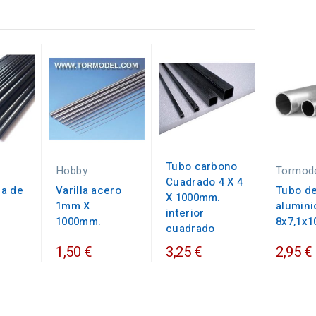
Tubo carbono
Hobby
Tormod
Cuadrado 4 X 4
ra de
Varilla acero
Tubo d
X 1000mm.
1mm X
alumini
interior
1000mm.
8x7,1x
cuadrado
1,50 €
3,25 €
2,95 €