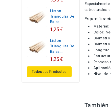
Especialmente 
estructurales e
Liston
Triangular De
Especificac
Balsa...
Material:
1,25 €
Color:
Ne
Diámetro 
Liston
Diámetro 
Triangular De
Longitud:
Balsa...
Estructur
1,25 €
Proceso d
Aplicació
Todos Los Productos
Nivel de 
También p