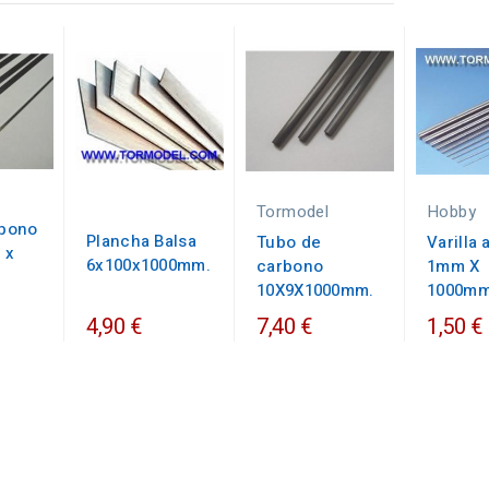
Tormodel
Hobby
rbono
Plancha Balsa
Tubo de
Varilla
 x
6x100x1000mm.
carbono
1mm X
10X9X1000mm.
1000mm
4,90 €
7,40 €
1,50 €