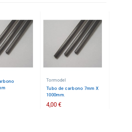
Tormodel
arbono
mm
Tubo de carbono 7mm X
1000mm.
4,00 €