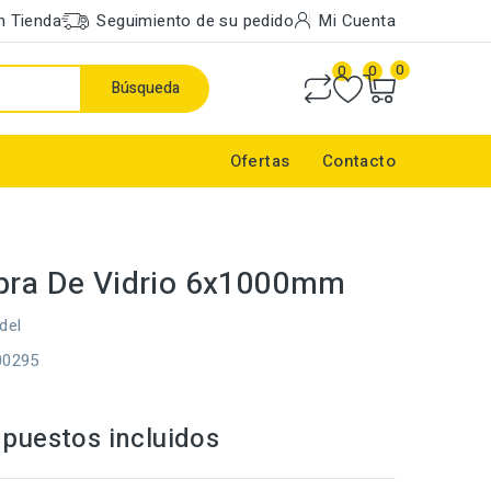
n Tienda
Seguimiento de su pedido
Mi Cuenta
0
0
0
Búsqueda
Ofertas
Contacto
bra De Vidrio 6x1000mm
del
00295
puestos incluidos