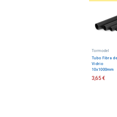
Tormodel
Tubo Fibra d
Vidrio
10x1000mm
3,65 €