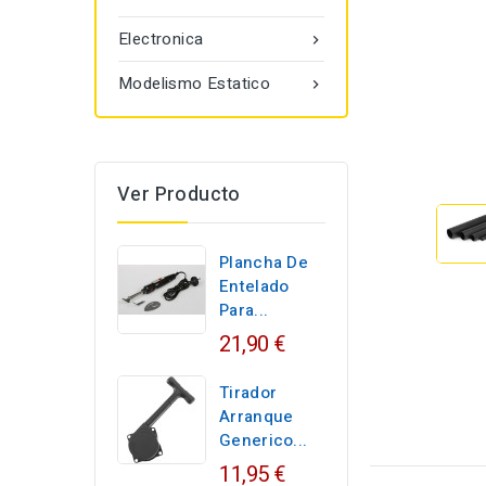
Electronica

Modelismo Estatico

Ver Producto
Plancha De
Entelado
Para...
21,90 €
Tirador
Arranque
Generico...
11,95 €