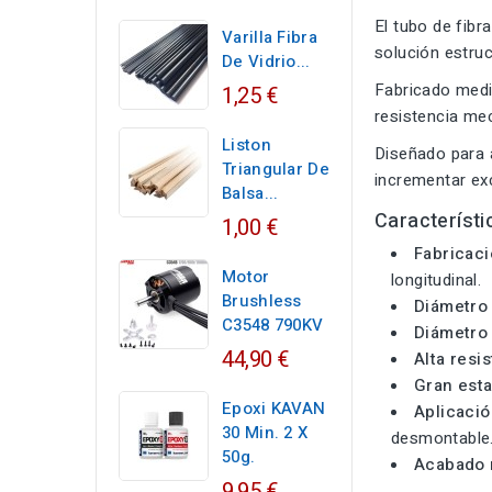
El tubo de fibr
Varilla Fibra
solución estru
De Vidrio...
Fabricado med
1,25 €
resistencia mecá
Liston
Diseñado para 
Triangular De
incrementar ex
Balsa...
Característi
1,00 €
Fabricaci
Motor
longitudinal.
Brushless
Diámetro 
C3548 790KV
Diámetro 
44,90 €
Alta resi
Gran esta
Epoxi KAVAN
Aplicación
30 Min. 2 X
desmontable
50g.
Acabado 
9,95 €