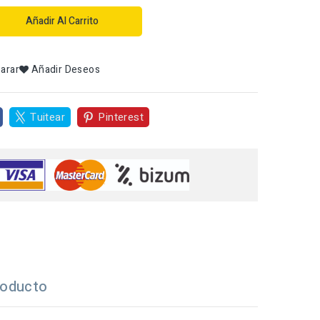
Añadir Al Carrito
arar
Añadir Deseos
Tuitear
Pinterest
roducto