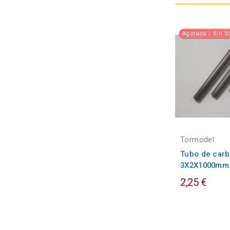
Agotado / Sin S
Tormodel
Tubo de car
3X2X1000mm
2,25 €