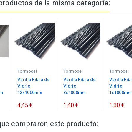
productos de la misma categoría:
Tormodel
Tormodel
Tormodel
Varilla Fibra de
Varilla Fibra de
Varilla Fib
Vidrio
Vidrio
Vidrio
m.
12x1000mm
3x1000mm
1x1000mm
4,45 €
1,40 €
1,30 €
 que compraron este producto: