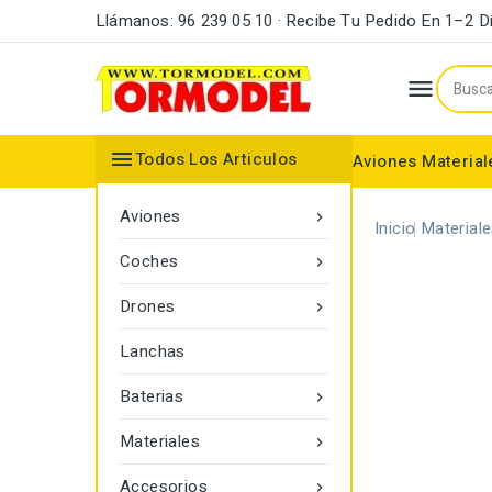
Llámanos: 96 239 05 10 · Recibe Tu Pedido En 1–2 D


Todos Los Articulos
Aviones
Material
Maderas y Listones
Bordes Ataque y Fuga
Accesorios Motores
Aviones

Inicio
Material
Coches

Drones

Lanchas
Baterias

Materiales

Accesorios
