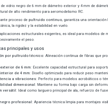
a de vidrio negro de 6 mm de diámetro exterior y 4 mm de diámet
ctural de alto rendimiento para aeromodelismo RC.
iante proceso de
pultruido continuo
, garantiza una orientación 
nica, la rigidez y la estabilidad en vuelo.
aplicaciones estructurales exigentes, es ideal para modelos de 
cesivamente el peso.
cas principales y usos
ón por pultruido técnico:
Alineación continua de fibras que pro
exterior de 6 mm:
Excelente capacidad estructural para soport
interior de 4 mm:
Diseño optimizado para reducir peso manteni
stencia a vibraciones:
Perfecto para modelos acrobáticos o té
bilidad dimensional:
Mantiene su forma bajo carga sin deforma
 versátil:
Ideal como larguero principal de ala, refuerzo de fusel
.
negro profesional:
Apariencia técnica limpia para montajes visi