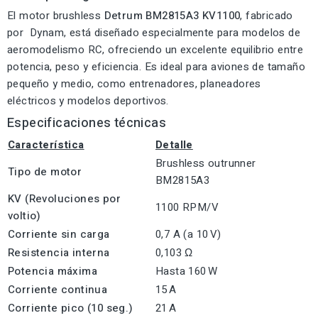
El motor brushless
Detrum BM2815A3 KV1100
, fabricado
por Dynam, está diseñado especialmente para modelos de
aeromodelismo RC, ofreciendo un excelente equilibrio entre
potencia, peso y eficiencia. Es ideal para aviones de tamaño
pequeño y medio, como entrenadores, planeadores
eléctricos y modelos deportivos.
Especificaciones técnicas
Característica
Detalle
Brushless outrunner
Tipo de motor
BM2815A3
KV (Revoluciones por
1100 RPM/V
voltio)
Corriente sin carga
0,7 A (a 10 V)
Resistencia interna
0,103 Ω
Potencia máxima
Hasta 160 W
Corriente continua
15 A
Corriente pico (10 seg.)
21 A