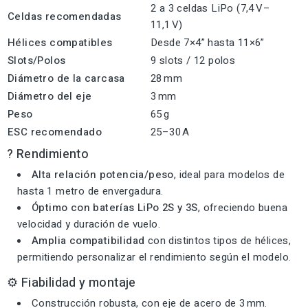
2 a 3 celdas LiPo (7,4 V–
Celdas recomendadas
11,1 V)
Hélices compatibles
Desde 7×4” hasta 11×6”
Slots/Polos
9 slots / 12 polos
Diámetro de la carcasa
28 mm
Diámetro del eje
3 mm
Peso
65 g
ESC recomendado
25–30 A
? Rendimiento
Alta relación potencia/peso
, ideal para modelos de
hasta 1 metro de envergadura.
Óptimo con baterías LiPo 2S y 3S
, ofreciendo buena
velocidad y duración de vuelo.
Amplia compatibilidad
con distintos tipos de hélices,
permitiendo personalizar el rendimiento según el modelo.
⚙️ Fiabilidad y montaje
Construcción robusta, con eje de acero de 3 mm.