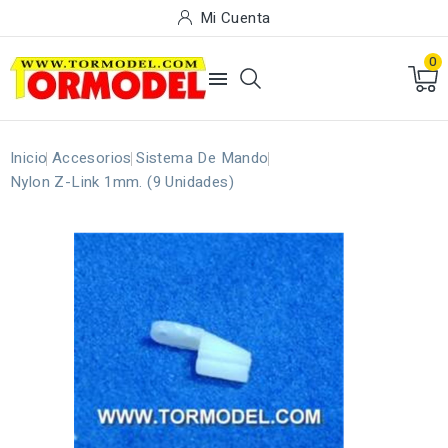
Mi Cuenta
0

Inicio
Accesorios
Sistema De Mando
Nylon Z-Link 1mm. (9 Unidades)