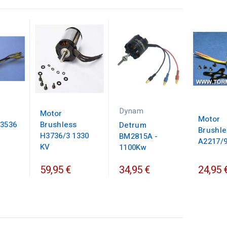
Dynam
Motor
Motor
 3536
Brushless
Detrum
Brushle
H3736/3 1330
BM2815A -
A2217/9
KV
1100Kw
59,95 €
34,95 €
24,95 