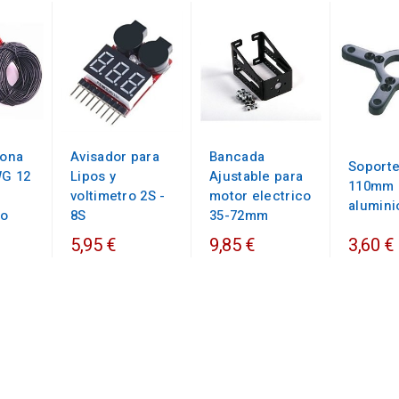
cona
Avisador para
Bancada
Soport
WG 12
Lipos y
Ajustable para
110mm
voltimetro 2S -
motor electrico
alumini
ro
8S
35-72mm
5,95 €
9,85 €
3,60 €