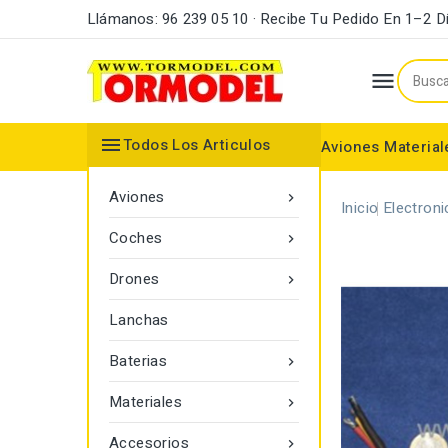
Llámanos: 96 239 05 10 · Recibe Tu Pedido En 1–2 D


Todos Los Articulos
Aviones
Material
Maderas y Listones
Bordes Ataque y Fuga
Accesorios Motores
Aviones

Inicio
Electroni
Coches

Drones

Lanchas
Baterias

Materiales

Accesorios
