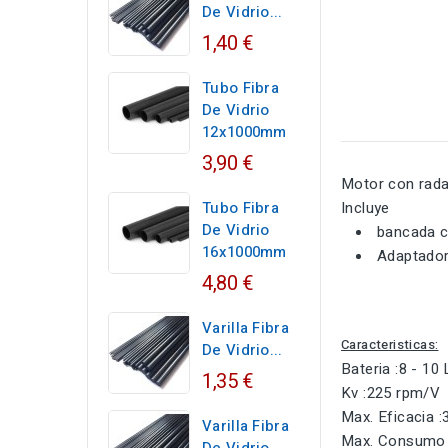
De Vidrio...
1,40 €
Tubo Fibra
De Vidrio
12x1000mm
3,90 €
Motor con rada
Tubo Fibra
Incluye
De Vidrio
bancada co
16x1000mm
Adaptador 
4,80 €
Varilla Fibra
Caracteristicas:
De Vidrio...
Bateria :8 - 10
1,35 €
Kv :225 rpm/V
Max. Eficacia 
Varilla Fibra
Max. Consumo 