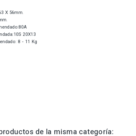
63 X 56mm.
8mm.
omendado:80A
ndada:10S 20X13
ndado: 8 - 11 Kg
productos de la misma categoría: