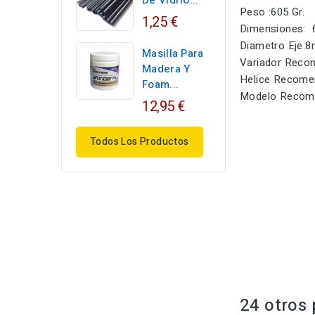
De Vidrio...
Peso :605 Gr.
1,25 €
Dimensiones: 
Diametro Eje:
Masilla Para
Variador Rec
Madera Y
Helice Recome
Foam...
Modelo Recome
12,95 €
Todos Los Productos
24 otros 