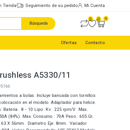
n Tienda
Seguimiento de su pedido
Mi Cuenta
0
0
0
Búsqueda
Ofertas
Contacto
rushless A5330/11
05166
mientos a bolas. Incluye bancada con tornillos
 colocación en el modelo. Adaptador para helice.
s: Bateria : 8 - 10 Lipo Kv : 225 rpm/V Max.
- 50A (84%) Max. Consumo : 70A Peso : 605 Gr.
63 X 56mm. Diametro Eje: 8mm. Variador