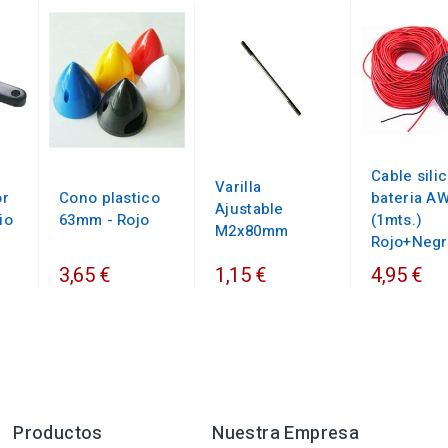
Cable sili
Varilla
or
Cono plastico
bateria A
Ajustable
io
63mm - Rojo
(1mts.)
M2x80mm
Rojo+Neg
3,65 €
1,15 €
4,95 €
Productos
Nuestra Empresa