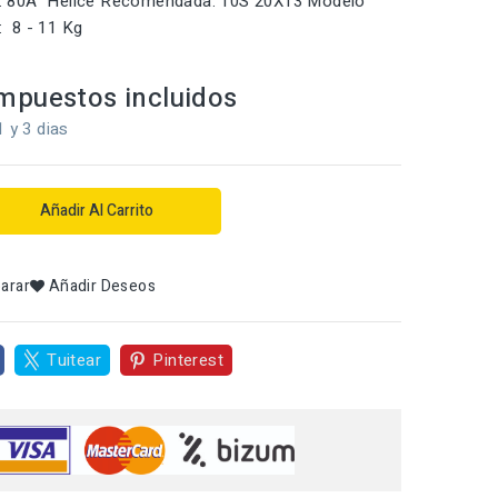
 80A Helice Recomendada: 10S 20X13 Modelo
 8 - 11 Kg
mpuestos incluidos
1 y 3 dias
Añadir Al Carrito
arar
Añadir Deseos
Tuitear
Pinterest