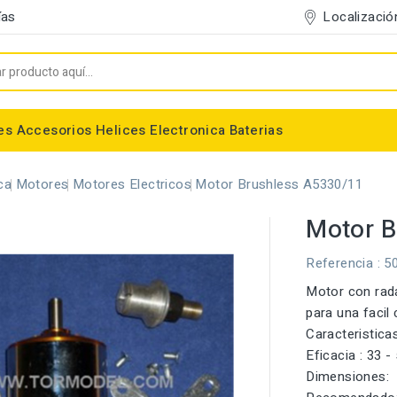
Localizació
ías
es
Accesorios
Helices
Electronica
Baterias
Entelado/Decoración
Accesorios Entelado
Depositos de combustible
Trenes de Aterrizaje
Accesorios Helices
Baterias NiMh / NiCd
Conectores/Cables
Bancadas/Soportes
Emisoras / Receptores
ca
Motores
Motores Electricos
Motor Brushless A5330/11
Motor B
Referencia
: 5
Motor con rada
para una facil
Caracteristica
Eficacia : 33 
Dimensiones: 