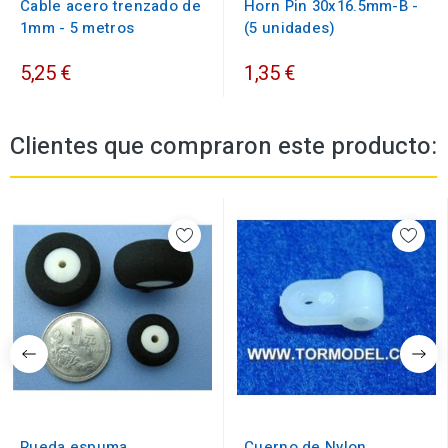
Cable acero trenzado de
Horn Pin 30x16.5mm-B -
1mm - 5 metros
(5 unidades)
5,25 €
1,35 €
Clientes que compraron este producto:
Rueda espuma
Cuerno de Nylon