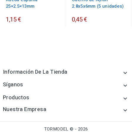
25×2.5×13mm
2.8x5x6mm (5 unidades)
1,15 €
0,45 €
Información De La Tienda

Síganos

Productos

Nuestra Empresa

TORMODEL © - 2026