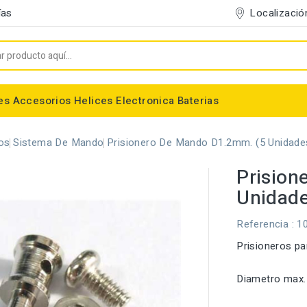
Localizació
ías
es
Accesorios
Helices
Electronica
Baterias
Entelado/Decoración
Accesorios Entelado
Depositos de combustible
Trenes de Aterrizaje
Accesorios Helices
Baterias NiMh / NiCd
Conectores/Cables
Bancadas/Soportes
Emisoras / Receptores
os
Sistema De Mando
Prisionero De Mando D1.2mm. (5 Unidade
Prision
Unidade
Referencia
: 1
Prisioneros pa
Diametro max. 