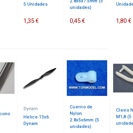
2.8x6x7.5mm (5
5 Unidades
Unidad
unidades)
1,35 €
0,45 €
1,80 €
Cuerno de
Dynam
Clevis 
Nylon
rbono
M1,8 (5
Helice 13x6
2.8x5x6mm (5
unidad
Dynam
unidades)