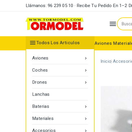
Llámanos: 96 239 05 10 · Recibe Tu Pedido En 1–2 D


Todos Los Articulos
Aviones
Material
Maderas y Listones
Bordes Ataque y Fuga
Accesorios Motores
Aviones

Inicio
Accesori
Coches

Drones

Lanchas
Baterias

Materiales

Accesorios
