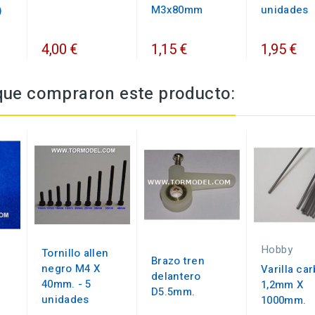
M3x80mm
unidades
)
4,00 €
1,15 €
1,95 €
 que compraron este producto:
Hobby
Tornillo allen
Brazo tren
negro M4 X
Varilla ca
delantero
40mm. - 5
1,2mm X
D5.5mm.
unidades
1000mm.