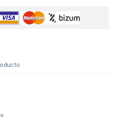
roducto
os.