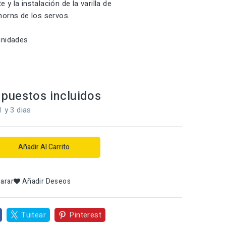
te y la instalación de la varilla de
orns de los servos.
unidades.
puestos incluidos
1 y 3 dias
Añadir Al Carrito
arar
Añadir Deseos
Tuitear
Pinterest