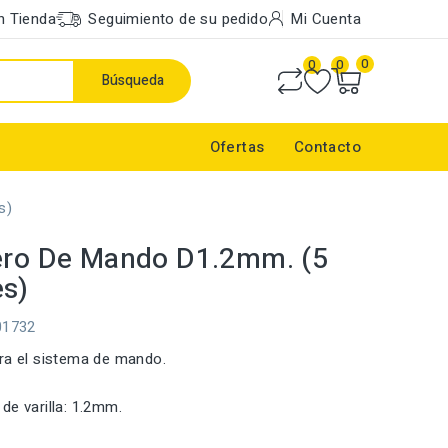
n Tienda
Seguimiento de su pedido
Mi Cuenta
0
0
0
Búsqueda
Ofertas
Contacto
s)
ero De Mando D1.2mm. (5
s)
01732
ra el sistema de mando.
de varilla: 1.2mm.