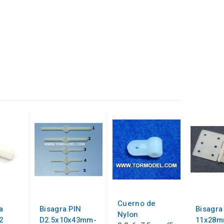
Cuerno de
a
Bisagra PIN
Bisagra
Nylon
2
D2.5x10x43mm-
11x28m