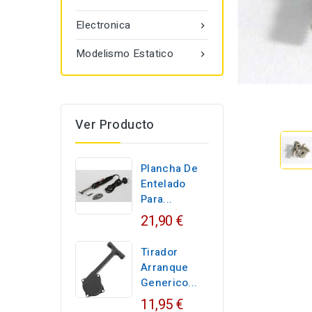
Electronica

Modelismo Estatico

Ver Producto
Plancha De
Entelado
Para...
21,90 €
Tirador
Arranque
Generico...
11,95 €