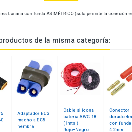
res banana con funda ASIMÉTRICO (solo permite la conexión en
productos de la misma categoría:
Cable silicona
Conector
C5
Adaptador EC3
bateria AWG 18
dorado 4
60
macho a EC5
(1mts.)
con funda
hembra
Rojo+Negro
4.2mm