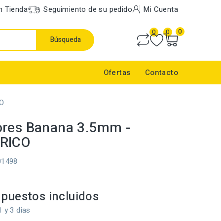
n Tienda
Seguimiento de su pedido
Mi Cuenta
0
0
0
Búsqueda
Ofertas
Contacto
CO
res Banana 3.5mm -
RICO
01498
puestos incluidos
1 y 3 dias