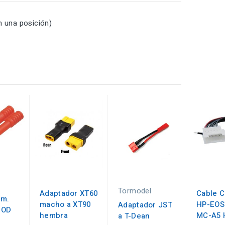
 una posición)
Tormodel
Adaptador XT60
Cable 
mm.
macho a XT90
HP-EOS
Adaptador JST
 OD
hembra
MC-A5 
a T-Dean