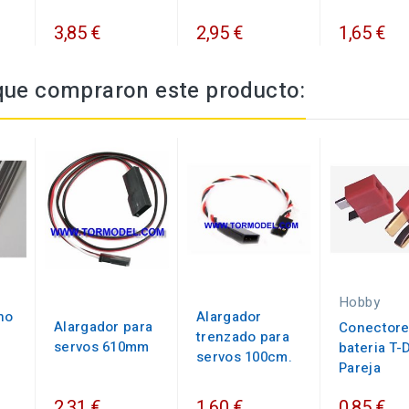
3,85 €
2,95 €
1,65 €
 que compraron este producto:
Hobby
no
Alargador
Alargador para
Conector
trenzado para
servos 610mm
bateria T-
servos 100cm.
Pareja
2,31 €
1,60 €
0,85 €