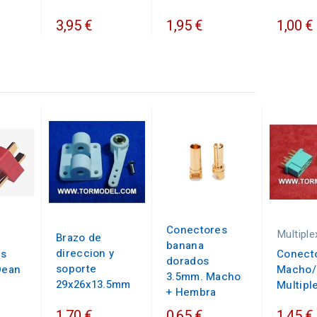
3,95 €
1,95 €
1,00 €
Conectores
Multiple
Brazo de
banana
direccion y
es
Conect
dorados
soporte
Dean
Macho/
3.5mm. Macho
29x26x13.5mm
Multipl
+ Hembra
1,70 €
0,65 €
1,45 €