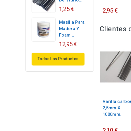
De Vidrio...
1,25 €
2,95 €
Masilla Para
Clientes
Madera Y
Foam...
12,95 €
Todos Los Productos
Varilla carbo
2,5mm X
1000mm.
2,10 €