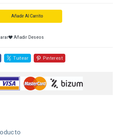
Añadir Al Carrito
arar
Añadir Deseos
Tuitear
Pinterest
roducto