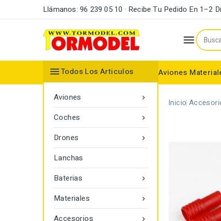
Llámanos: 96 239 05 10 · Recibe Tu Pedido En 1–2 D


Todos Los Articulos
Aviones
Material
Maderas y Listones
Bordes Ataque y Fuga
Accesorios Motores
Aviones

Inicio
Accesori
Coches

Drones

Lanchas
Baterias

Materiales

Accesorios
