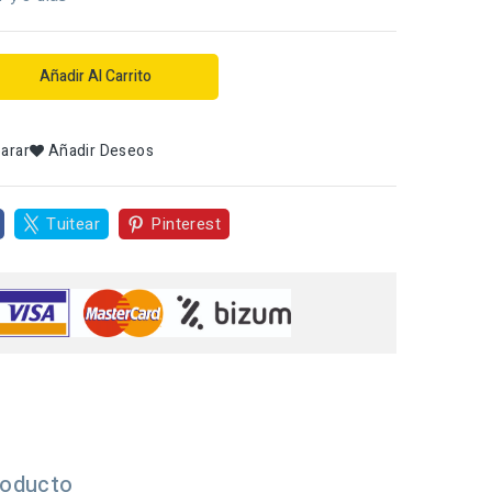
Añadir Al Carrito
arar
Añadir Deseos
Tuitear
Pinterest
roducto