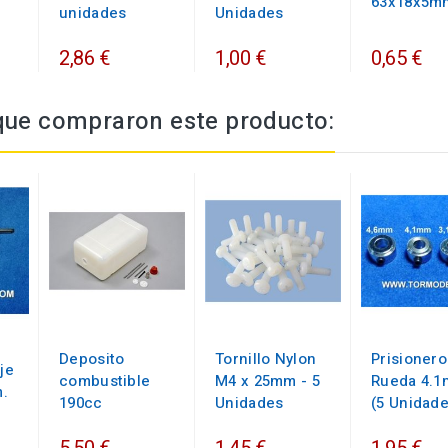
63x18x5m
unidades
Unidades
2,86 €
1,00 €
0,65 €
 que compraron este producto:
Deposito
Tornillo Nylon
Prisionero
je
combustible
M4 x 25mm - 5
Rueda 4.1
.
190cc
Unidades
(5 Unidad