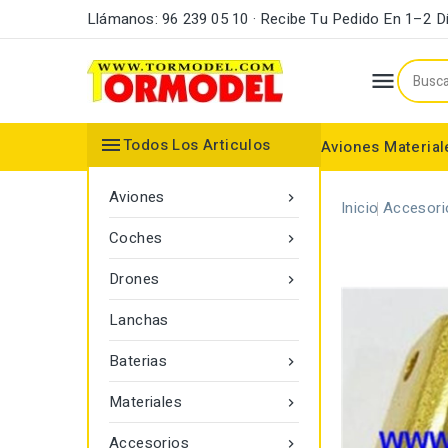
Llámanos: 96 239 05 10 · Recibe Tu Pedido En 1–2 D


Todos Los Articulos
Aviones
Material
Maderas y Listones
Bordes Ataque y Fuga
Accesorios Motores
Aviones

Inicio
Accesori
Coches

Drones

Lanchas
Baterias

Materiales

Accesorios
