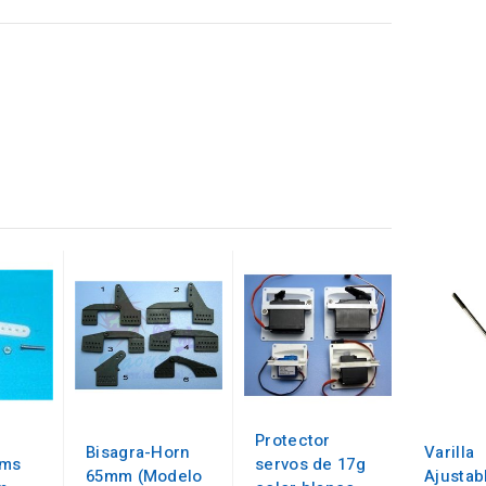
Protector
Bisagra-Horn
Varilla
rms
servos de 17g
65mm (Modelo
Ajustab