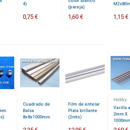
m
color blanco
4)
M2x80
(pareja)
0,75 €
1,60 €
1,15 €
Hobby
Cuadrado de
Film de entelar
Varilla
mm.
Balsa
Plata brillante
2mm X
es)
8x8x1000mm.
(2mts)
1000mm