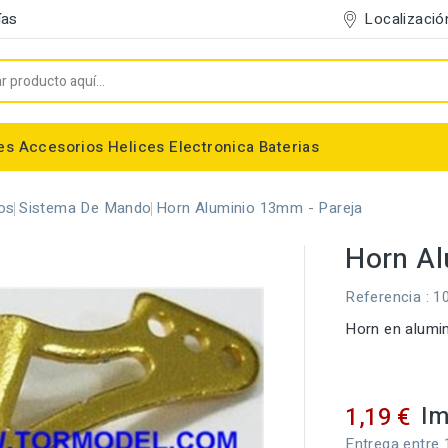
Localizació
ías
es
Accesorios
Helices
Electronica
Baterias
Entelado/Decoración
Accesorios Entelado
Depositos de combustible
Trenes de Aterrizaje
Accesorios Helices
Baterias NiMh / NiCd
Conectores/Cables
Bancadas/Soportes
Emisoras / Receptores
os
Sistema De Mando
Horn Aluminio 13mm - Pareja
Horn Al
Referencia
: 1
Horn en alumi
Im
1,19 €
Entrega entre 