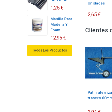
De Vidrio...
Unidades
1,25 €
2,65 €
Masilla Para
Madera Y
Clientes
Foam...
12,95 €
Todos Los Productos
Patin aterriza
trasero 60mm