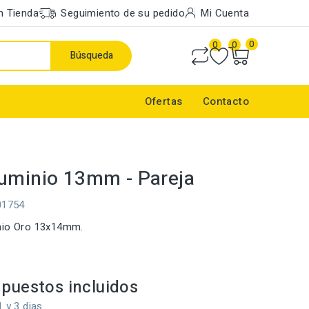
n Tienda
Seguimiento de su pedido
Mi Cuenta
0
0
0
Búsqueda
Ofertas
Contacto
uminio 13mm - Pareja
01754
nio Oro 13x14mm.
puestos incluidos
1 y 3 dias