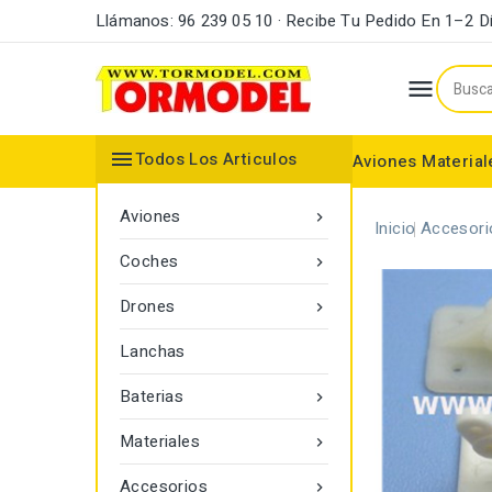
Llámanos: 96 239 05 10 · Recibe Tu Pedido En 1–2 D


Todos Los Articulos
Aviones
Material
Maderas y Listones
Bordes Ataque y Fuga
Accesorios Motores
Aviones

Inicio
Accesori
Coches

Drones

Lanchas
Baterias

Materiales

Accesorios
