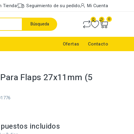
n Tienda
Seguimiento de su pedido
Mi Cuenta
0
0
0
Búsqueda
Ofertas
Contacto
 Para Flaps 27x11mm (5
01776
puestos incluidos