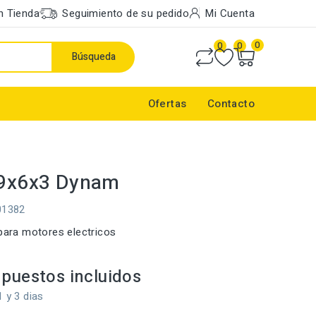
n Tienda
Seguimiento de su pedido
Mi Cuenta
0
0
0
Búsqueda
Ofertas
Contacto
 9x6x3 Dynam
01382
 para motores electricos
puestos incluidos
1 y 3 dias