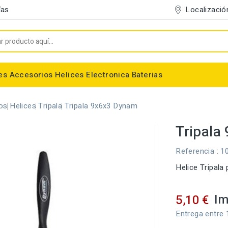
Localizació
ías
es
Accesorios
Helices
Electronica
Baterias
Entelado/Decoración
Accesorios Entelado
Depositos de combustible
Trenes de Aterrizaje
Accesorios Helices
Baterias NiMh / NiCd
Conectores/Cables
Bancadas/Soportes
Emisoras / Receptores
os
Helices
Tripala
Tripala 9x6x3 Dynam
Tripala
Referencia
: 1
Helice Tripala
Im
5,10 €
Entrega entre 