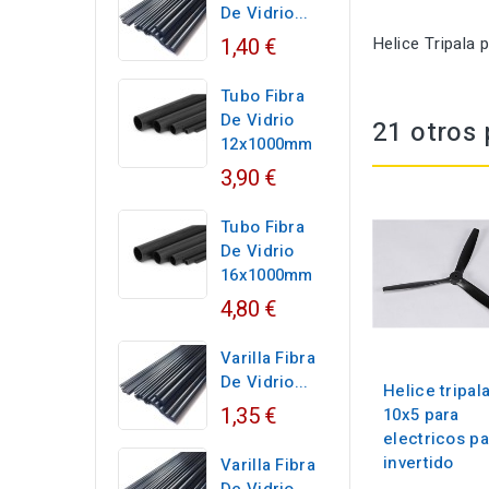
De Vidrio...
1,40 €
Helice Tripala 
Tubo Fibra
De Vidrio
21 otros 
12x1000mm
3,90 €
Tubo Fibra
De Vidrio
16x1000mm
4,80 €
Varilla Fibra
De Vidrio...
Helice tripal
1,35 €
10x5 para
electricos p
invertido
Varilla Fibra