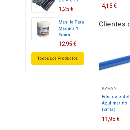
De Vidrio...
4,15 €
1,25 €
Masilla Para
Clientes
Madera Y
Foam...
12,95 €
Todos Los Productos
KAVAN
Film de entel
Azul marino
(2mts)
11,95 €