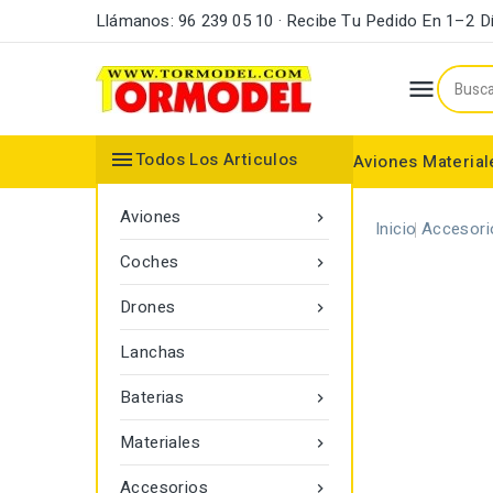
Llámanos: 96 239 05 10 · Recibe Tu Pedido En 1–2 D


Todos Los Articulos
Aviones
Material
Maderas y Listones
Bordes Ataque y Fuga
Accesorios Motores
Aviones

Inicio
Accesori
Coches

Drones

Lanchas
Baterias

Materiales

Accesorios
