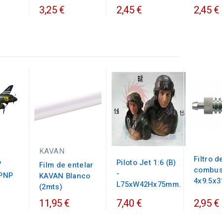
3,25 €
2,45 €
2,45 €
KAVAN
Filtro d
Piloto Jet 1:6 (B)
7
Film de entelar
combus
-
 PNP
KAVAN Blanco
4x9.5x
L75xW42Hx75mm.
(2mts)
7,40 €
11,95 €
2,95 €