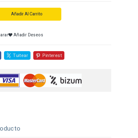
Añadir Al Carrito
arar
Añadir Deseos
Tuitear
Pinterest
roducto