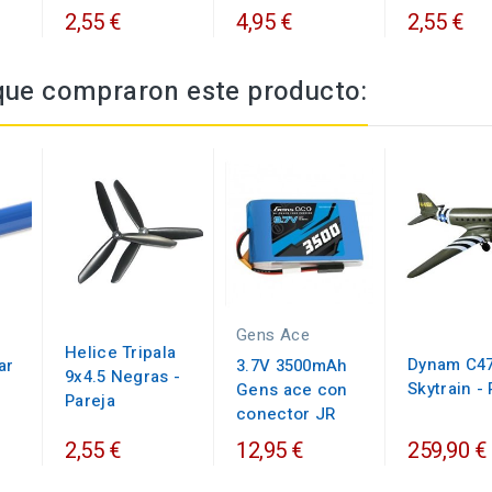
2,55 €
4,95 €
2,55 €
 que compraron este producto:
Gens Ace
Helice Tripala
Dynam C4
ar
3.7V 3500mAh
9x4.5 Negras -
Skytrain -
Gens ace con
Pareja
conector JR
2,55 €
12,95 €
259,90 €