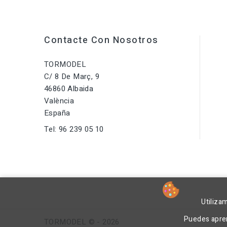
Contacte Con Nosotros
TORMODEL
C/ 8 De Març, 9
46860 Albaida
València
España
Tel:
96 239 05 10
Utiliza
Puedes apren
TORMODEL © - 2026