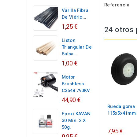
Referencia
Varilla Fibra
De Vidrio...
1,25 €
24 otros 
Liston
Triangular De
Balsa...
1,00 €
Motor
Brushless
C3548 790KV
44,90 €
Rueda goma
115x5x41mm
Epoxi KAVAN
30 Min. 2 X
50g.
7,95 €
9,95 €