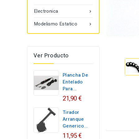
Electronica

Modelismo Estatico

Ver Producto
Plancha De
Entelado
Para...
21,90 €
Tirador
Arranque
Generico...
11,95 €