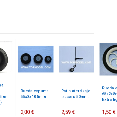
ma
Rueda 
Rueda espuma
Patin aterrizaje
65x2x8
.5mm
55x3x18.5mm
trasero 50mm.
Extra li
d)
2,00 €
2,59 €
1,50 €