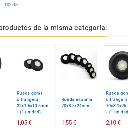
: 102908
productos de la misma categoría:
Rueda goma
Rueda go
ultraligera
Rueda espuma
ultraligera
32x1.6x10.5mm
70x3.5x24mm
70x3.1x26
- (1 unidad)
- (1 unida
1,05 €
1,55 €
2,10 €