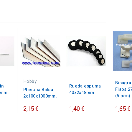
Hobby
Bisagra
in
Rueda espuma
Flaps 
Plancha Balsa
2mm.
40x2x18mm
(5 pcs).
2x100x1000mm.
2,15 €
1,40 €
1,65 €