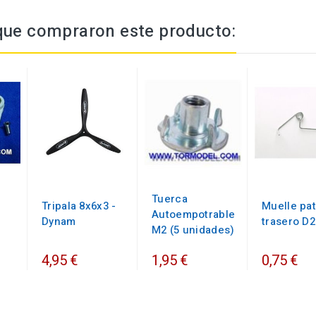
 que compraron este producto:
Tuerca
Tripala 8x6x3 -
Muelle pat
Autoempotrable
Dynam
trasero D
M2 (5 unidades)
1,95 €
4,95 €
0,75 €