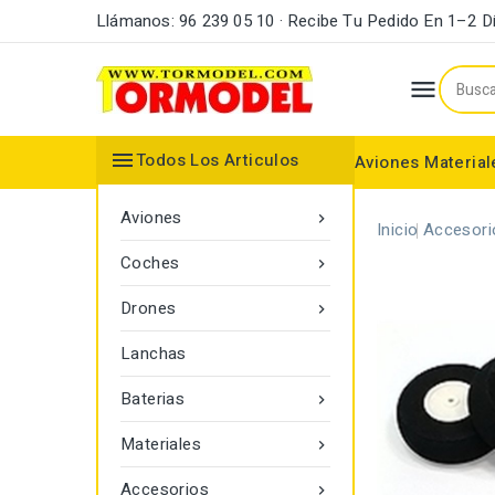
Llámanos: 96 239 05 10 · Recibe Tu Pedido En 1–2 D


Todos Los Articulos
Aviones
Material
Maderas y Listones
Bordes Ataque y Fuga
Accesorios Motores
Aviones

Inicio
Accesori
Coches

Drones

Lanchas
Baterias

Materiales

Accesorios
