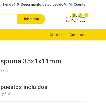
n Tienda
Seguimiento de su pedido
Mi Cuenta
0
0
0
Búsqueda
Ofertas
Contacto
Espuma 35x1x11mm
02908
puestos incluidos
1 y 3 dias