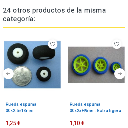
24 otros productos de la misma
categoría:
Rueda espuma
Rueda espuma
30×2.5×13mm
30x2xH9mm. Extra ligera
1,25 €
1,10 €