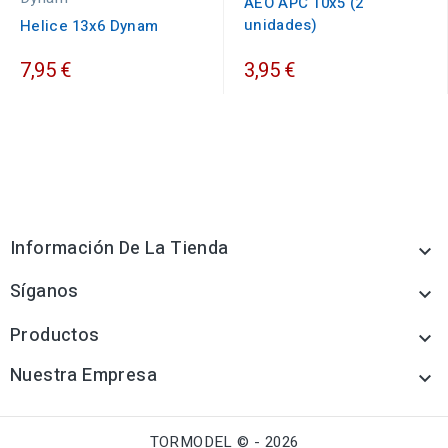
AEO APC 10x5 (2
unidades)
Helice 13x6 Dynam
7,95 €
3,95 €
Información De La Tienda

Síganos

Productos

Nuestra Empresa

TORMODEL © - 2026