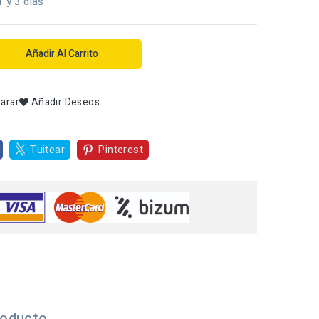
1 y 3 dias
Añadir Al Carrito
arar
Añadir Deseos
Tuitear
Pinterest
roducto