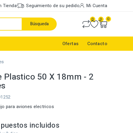
n Tienda
Seguimiento de su pedido
Mi Cuenta
0
0
0
Búsqueda
Ofertas
Contacto
es
e Plastico 50 X 18mm - 2
es
01252
ijo para aviones electricos
puestos incluidos