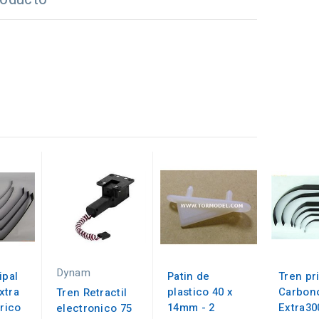
Dynam
ipal
Patin de
Tren pr
xtra
plastico 40 x
Carbono
Tren Retractil
trico
14mm - 2
Extra30
electronico 75