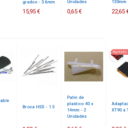
Unidades
130mm
grados - 3.6mm
15,95 €
0,65 €
22,65 
Agotado 
Patin de
table
plastico 40 x
Adapta
Broca HSS - 1.5
14mm - 2
XT90 a 
Unidades