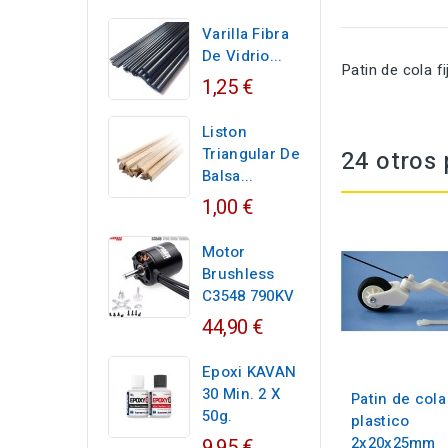
Varilla Fibra
De Vidrio...
Patin de cola f
1,25 €
Liston
Triangular De
24 otros 
Balsa...
1,00 €
Motor
Brushless
C3548 790KV
44,90 €
Epoxi KAVAN
30 Min. 2 X
Patin de cola
50g.
plastico
2x20x25mm
9,95 €