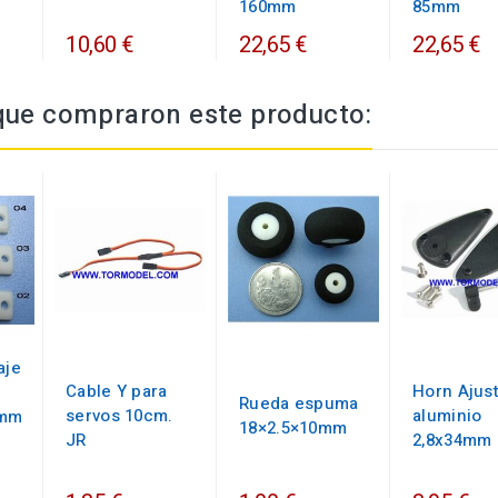
160mm
85mm
10,60 €
22,65 €
22,65 €
 que compraron este producto:
aje
Cable Y para
Horn Ajus
Rueda espuma
servos 10cm.
aluminio
6mm
18×2.5×10mm
JR
2,8x34mm