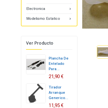
Electronica

Modelismo Estatico

Ver Producto
Plancha De
Entelado
Para...
21,90 €
Tirador
Arranque
Generico...
11,95 €