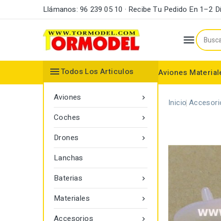
Llámanos: 96 239 05 10 · Recibe Tu Pedido En 1–2 D


Todos Los Articulos
Aviones
Material
Maderas y Listones
Bordes Ataque y Fuga
Accesorios Motores
Aviones

Inicio
Accesori
Coches

Drones

Lanchas
Baterias

Materiales

Accesorios
