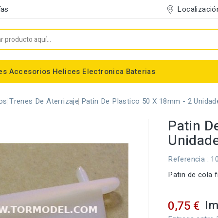
Localizació
ías
es
Accesorios
Helices
Electronica
Baterias
Entelado/Decoración
Accesorios Entelado
Depositos de combustible
Trenes de Aterrizaje
Accesorios Helices
Baterias NiMh / NiCd
Conectores/Cables
Bancadas/Soportes
Emisoras / Receptores
os
Trenes De Aterrizaje
Patin De Plastico 50 X 18mm - 2 Unidad
Patin D
Unidad
Referencia
: 1
Patin de cola f
Im
0,75 €