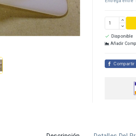
Entrega entre 
Disponible

Añadir Comp

Compartir
Descripción
Detalles Del P