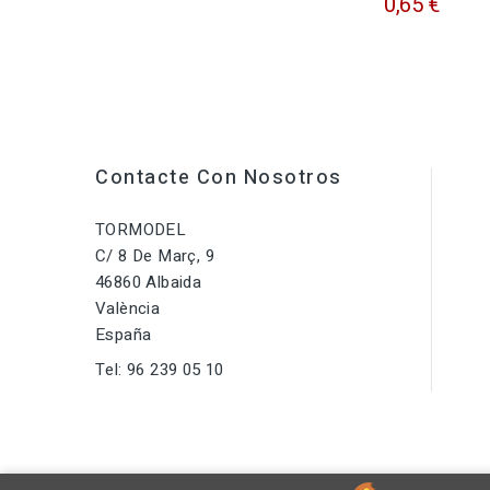
0,65 €
Contacte Con Nosotros
TORMODEL
C/ 8 De Març, 9
46860 Albaida
València
España
Tel:
96 239 05 10