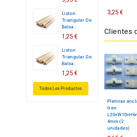
3,25 €
Liston
Triangular De
Balsa...
Clientes
1,25 €
Liston
Triangular De
Balsa...
1,25 €
Todos Los Productos
Pletinas ancl
tren
L20×W10×H
4mm (2
unidades)