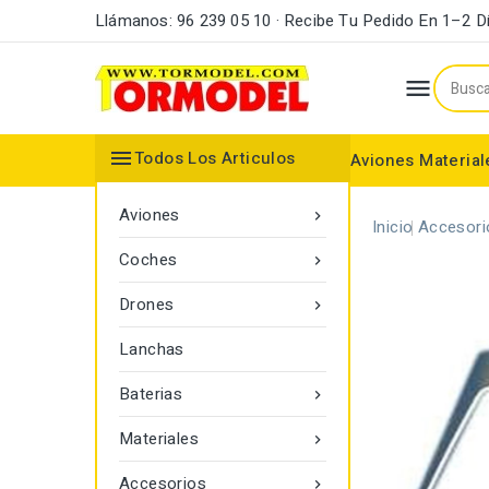
Llámanos: 96 239 05 10 · Recibe Tu Pedido En 1–2 D


Todos Los Articulos
Aviones
Material
Maderas y Listones
Bordes Ataque y Fuga
Accesorios Motores
Aviones

Inicio
Accesori
Coches

Drones

Lanchas
Baterias

Materiales

Accesorios
