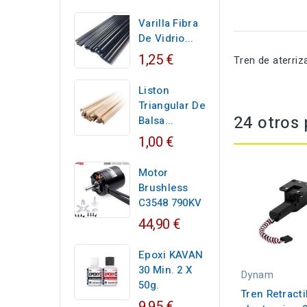
Varilla Fibra
De Vidrio...
1,25 €
Tren de aterriz
Liston
Triangular De
24 otros 
Balsa...
1,00 €
Motor
Brushless
C3548 790KV
44,90 €
Epoxi KAVAN
30 Min. 2 X
Dynam
50g.
Tren Retracti
9,95 €