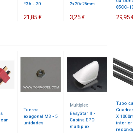
carbono
F3A - 30
2x20x25mm
85CC-1
21,85 €
3,25 €
29,95 
Tubo c
Multiplex
Tuerca
Cuadrad
es
EasyStar II -
exagonal M3 - 5
X 1000
Dean
Cabina EPO
unidades
interior
multiplex
redond