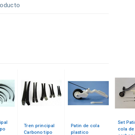
roducto
ipal
Set Pat
Tren principal
Patin de cola
ipo
cola de
Carbono tipo
plastico