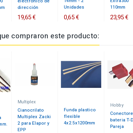
14mm - 2
Extra300
90
electronico de
Unidades
110mm
1mm
dirección
19,65 €
0,65 €
23,95 €
 que compraron este producto:
Multiplex
Hobby
Funda plastico
Cianocrilato
Conector
flexible
Multiplex Zacki
a
bateria T-
4x2.5x1200mm
2 para Elapor y
mm.
Pareja
EPP