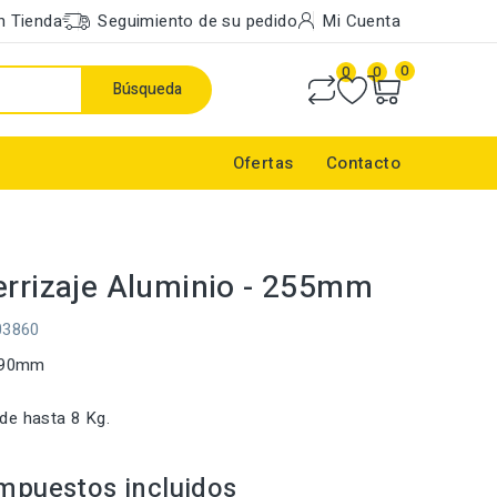
n Tienda
Seguimiento de su pedido
Mi Cuenta
0
0
0
Búsqueda
Ofertas
Contacto
errizaje Aluminio - 255mm
03860
 190mm
de hasta 8 Kg.
mpuestos incluidos