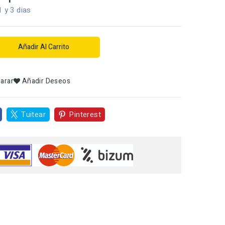
1 y 3 dias
Añadir Al Carrito
arar
Añadir Deseos
Tuitear
Pinterest