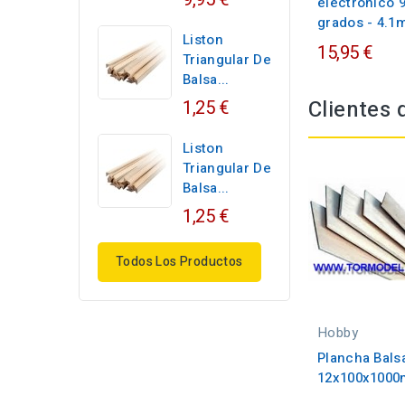
electronico 
grados - 4.
Liston
15,95 €
Triangular De
Balsa...
Clientes
1,25 €
Liston
Triangular De
Balsa...
1,25 €
Todos Los Productos
Hobby
Plancha Bals
12x100x1000