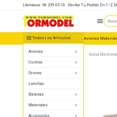
Llámanos: 96 239 05 10 · Recibe Tu Pedido En 1–2 D


Todos Los Articulos
Aviones
Material
Maderas y Listones
Bordes Ataque y Fuga
Accesorios Motores
Aviones

Inicio
Electroni
Coches

Drones

Lanchas
Baterias

Materiales

Accesorios
