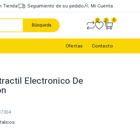
n Tienda
Seguimiento de su pedido
Mi Cuenta
0
0
0
Búsqueda
Ofertas
Contacto
ractil Electronico De
ón
m
07304
alicos.