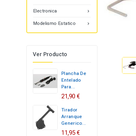
Electronica

Modelismo Estatico

Ver Producto
Plancha De
Entelado
Para...
21,90 €
Tirador
Arranque
Generico...
11,95 €