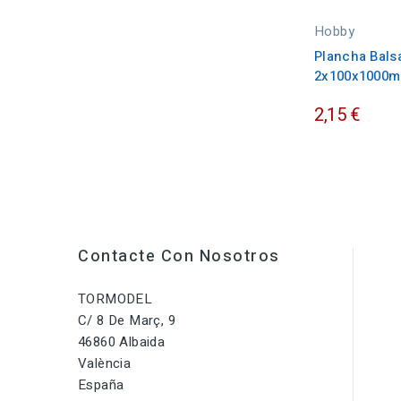
Hobby
Plancha Bals
2x100x1000m
2,15 €
Contacte Con Nosotros
TORMODEL
C/ 8 De Març, 9
46860 Albaida
València
España