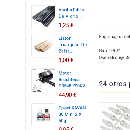
Varilla Fibra
De Vidrio...
1,25 €
Engranajes met
Liston
Triangular De
Giro: 0.90º
Balsa...
Diametro eje:
1,00 €
Motor
Brushless
24 otros 
C3548 790KV
44,90 €
Epoxi KAVAN
30 Min. 2 X
50g.
9,95 €