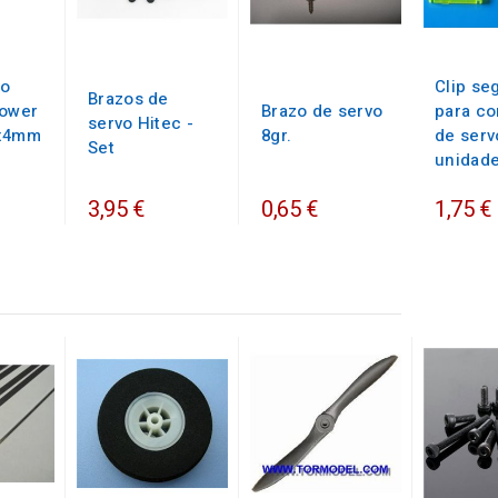
vo
Clip se
Brazos de
Tower
Brazo de servo
para co
servo Hitec -
8x4mm
8gr.
de serv
Set
unidad
3,95 €
0,65 €
1,75 €