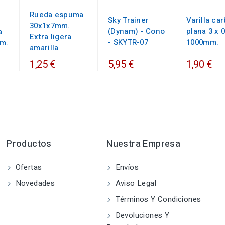
Rueda espuma
Sky Trainer
Varilla ca
30x1x7mm.
(Dynam) - Cono
plana 3 x 0
a
Extra ligera
- SKYTR-07
1000mm.
m.
amarilla
1,25 €
5,95 €
1,90 €
Productos
Nuestra Empresa
Ofertas
Envíos
Novedades
Aviso Legal
Términos Y Condiciones
Devoluciones Y