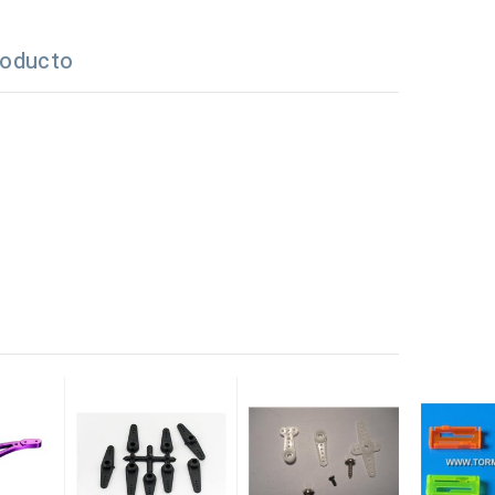
roducto