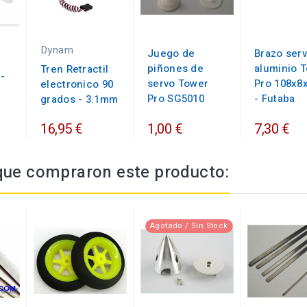
Dynam
Juego de
Brazo ser
piñones de
aluminio 
Tren Retractil
-
servo Tower
Pro 108x
electronico 90
Pro SG5010
- Futaba
grados - 3.1mm
16,95 €
1,00 €
7,30 €
 que compraron este producto:
Agotado / Sin Stock