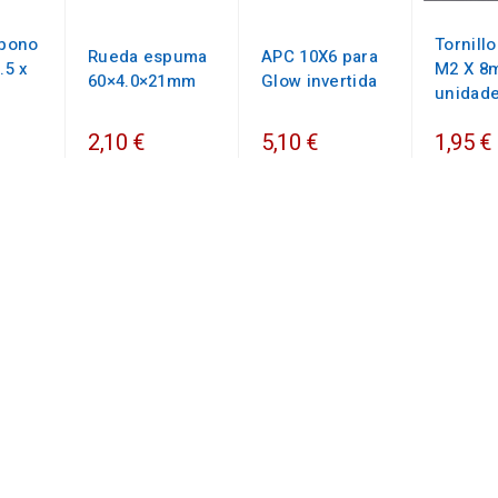
rbono
Tornillo
Rueda espuma
APC 10X6 para
.5 x
M2 X 8m
60×4.0×21mm
Glow invertida
unidad
2,10 €
5,10 €
1,95 €