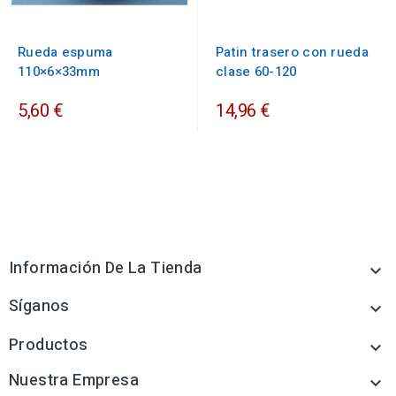
Rueda espuma
Patin trasero con rueda
110×6×33mm
clase 60-120
5,60 €
14,96 €
Información De La Tienda

Síganos

Productos

Nuestra Empresa
