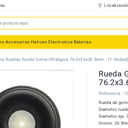
Localizació
ías
es
Accesorios
Helices
Electronica
Baterias
Entelado/Decoración
Accesorios Entelado
Depositos de combustible
Trenes de Aterrizaje
Accesorios Helices
Baterias NiMh / NiCd
Conectores/Cables
Bancadas/Soportes
Emisoras / Receptores
os
Ruedas
Rueda Goma Ultraligera 76.2x3.6x26.5mm - (1 Unidad
Rueda G
76.2x3.
Referencia
: 1
Rueda de goma 
Diametro rued
Diametro eje:
Grosor: 26.5