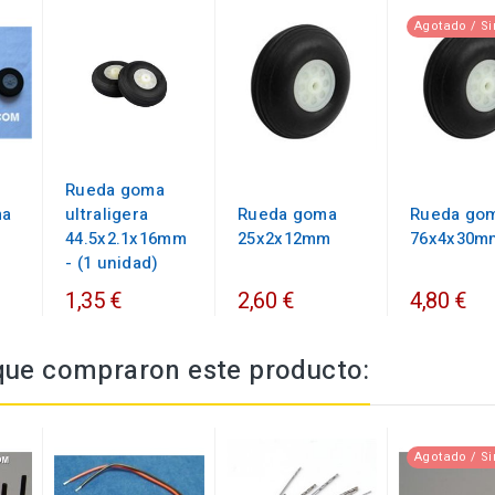
Agotado / Si
Rueda goma
ma
ultraligera
Rueda goma
Rueda go
m
44.5x2.1x16mm
25x2x12mm
76x4x30m
- (1 unidad)
1,35 €
2,60 €
4,80 €
 que compraron este producto:
Agotado / Si