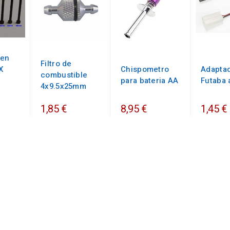
len
Filtro de
X
Chispometro
Adapta
combustible
para bateria AA
Futaba 
4x9.5x25mm
1,85 €
8,95 €
1,45 €