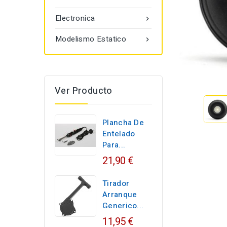
Electronica

Modelismo Estatico

Ver Producto
Plancha De
Entelado
Para...
21,90 €
Tirador
Arranque
Generico...
11,95 €