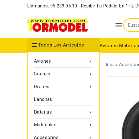
Llámanos: 96 239 05 10 · Recibe Tu Pedido En 1–2 D


Todos Los Articulos
Aviones
Material
Maderas y Listones
Bordes Ataque y Fuga
Accesorios Motores
Aviones

Inicio
Accesori
Coches

Drones

Lanchas
Baterias

Materiales

Accesorios
