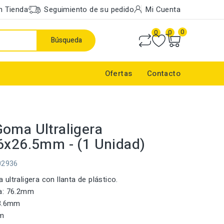
n Tienda
Seguimiento de su pedido
Mi Cuenta
0
0
0
Búsqueda
Ofertas
Contacto
)
oma Ultraligera
6x26.5mm - (1 Unidad)
02936
ultraligera con llanta de plástico.
a: 76.2mm
 3.6mm
mm