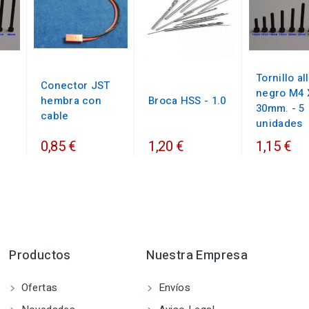
Tornillo al
Conector JST
negro M4 
hembra con
Broca HSS - 1.0
30mm. - 5
cable
unidades
0,85 €
1,20 €
1,15 €
Productos
Nuestra Empresa
Ofertas
Envíos