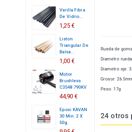
Varilla Fibra
De Vidrio...
1,25 €
Liston
Triangular De
Rueda de goma u
Balsa...
Diametro rued
1,00 €
Diametro eje: 
Motor
Grosor: 26.5m
Brushless
C3548 790KV
Peso: 17g
44,90 €
Epoxi KAVAN
24 otros 
30 Min. 2 X
50g.
9,95 €