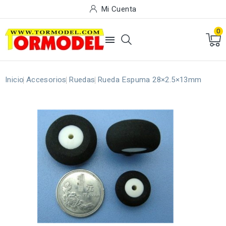
Mi Cuenta
0

Inicio
Accesorios
Ruedas
Rueda Espuma 28×2.5×13mm