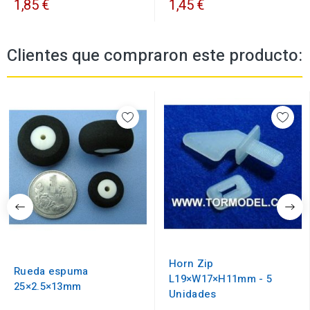
1,85 €
1,45 €
Clientes que compraron este producto:
Horn Zip
Rueda espuma
L19×W17×H11mm - 5
25×2.5×13mm
Unidades