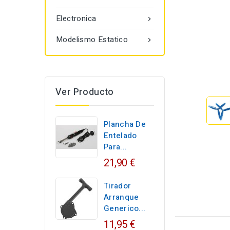
Electronica

Modelismo Estatico

Ver Producto
Plancha De
Entelado
Para...
21,90 €
Tirador
Arranque
Generico...
11,95 €