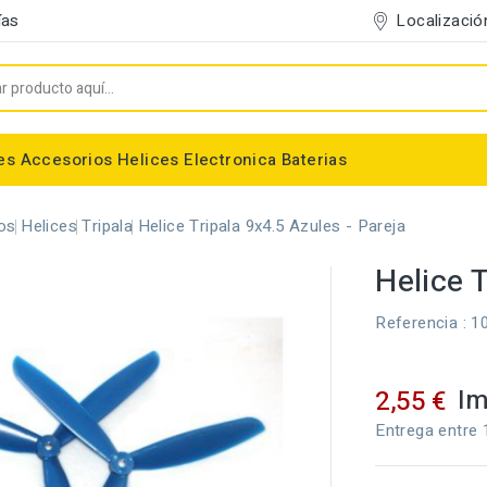
Localizació
ías
es
Accesorios
Helices
Electronica
Baterias
Entelado/Decoración
Accesorios Entelado
Depositos de combustible
Trenes de Aterrizaje
Accesorios Helices
Baterias NiMh / NiCd
Conectores/Cables
Bancadas/Soportes
Emisoras / Receptores
os
Helices
Tripala
Helice Tripala 9x4.5 Azules - Pareja
Helice T
Referencia
: 1
Im
2,55 €
Entrega entre 