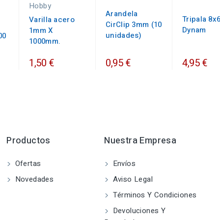
Hobby
Arandela
Tripala 8x
Varilla acero
CirClip 3mm (10
Dynam
1mm X
unidades)
00
1000mm.
1,50 €
0,95 €
4,95 €
Productos
Nuestra Empresa
Ofertas
Envíos
Novedades
Aviso Legal
Términos Y Condiciones
Devoluciones Y