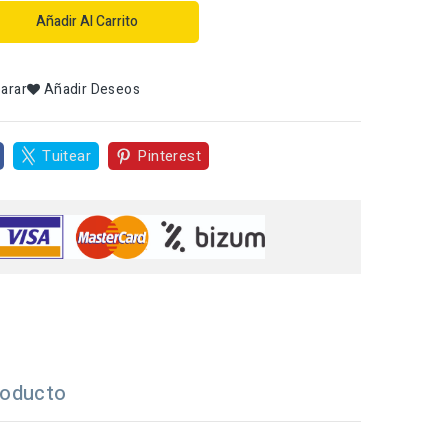
Añadir Al Carrito
arar
Añadir Deseos
Tuitear
Pinterest
roducto