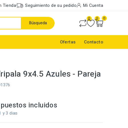
n Tienda
Seguimiento de su pedido
Mi Cuenta
0
0
0
Búsqueda
Ofertas
Contacto
ripala 9x4.5 Azules - Pareja
01376
puestos incluidos
1 y 3 dias