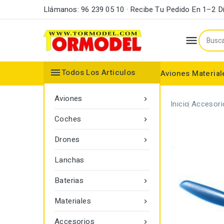
Llámanos: 96 239 05 10 · Recibe Tu Pedido En 1–2 D


Todos Los Articulos
Aviones
Material
Maderas y Listones
Bordes Ataque y Fuga
Accesorios Motores
Aviones

Inicio
Accesori
Coches

Drones

Lanchas
Baterias

Materiales

Accesorios
