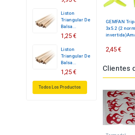
Liston
Triangular De
GEMFAN Trip
Balsa...
3x5.2 (2 nor
1,25 €
invertida)Ama
2,45 €
Liston
Triangular De
Balsa...
Clientes
1,25 €
Todos Los Productos