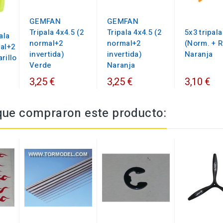
GEMFAN
GEMFAN
Tripala 4x4.5 (2
Tripala 4x4.5 (2
5x3 tripala
ala
normal+2
normal+2
(Norm. + R
mal+2
invertida)
invertida)
Naranja
rillo
Verde
Naranja
3,25 €
3,25 €
3,10 €
 que compraron este producto: