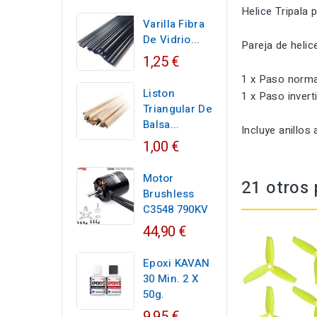
Helice Tripala 
Varilla Fibra
De Vidrio...
Pareja de helic
1,25 €
1 x Paso norma
Liston
1 x Paso invert
Triangular De
Balsa...
Incluye anillos 
1,00 €
Motor
21 otros 
Brushless
C3548 790KV
44,90 €
Epoxi KAVAN
30 Min. 2 X
50g.
9,95 €