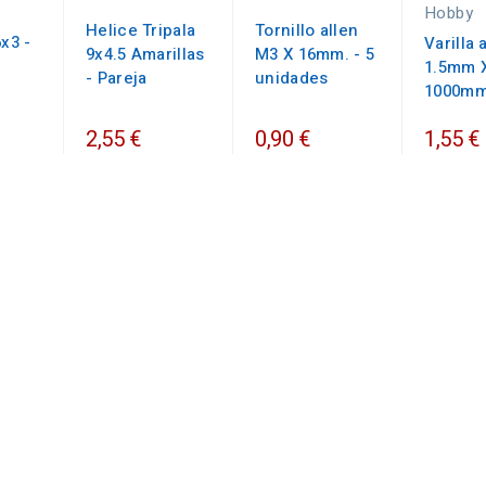
Hobby
Helice Tripala
Tornillo allen
6x3 -
Varilla
9x4.5 Amarillas
M3 X 16mm. - 5
1.5mm 
- Pareja
unidades
1000mm
2,55 €
0,90 €
1,55 €