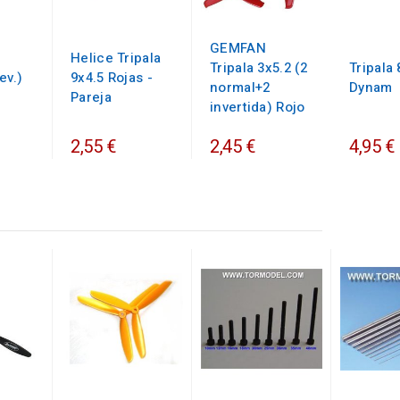
GEMFAN
Helice Tripala
Tripala 3x5.2 (2
Tripala 
ev.)
9x4.5 Rojas -
normal+2
Dynam
Pareja
invertida) Rojo
2,55 €
2,45 €
4,95 €