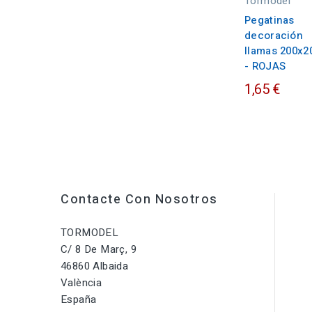
Tormodel
Pegatinas
decoración
llamas 200x2
- ROJAS
1,65 €
Contacte Con Nosotros
TORMODEL
C/ 8 De Març, 9
46860 Albaida
València
España