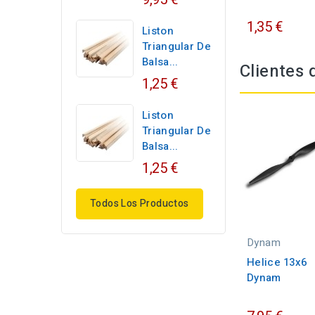
1,35 €
Liston
Triangular De
Balsa...
Clientes
1,25 €
Liston
Triangular De
Balsa...
1,25 €
Todos Los Productos
Dynam
Helice 13x6
Dynam