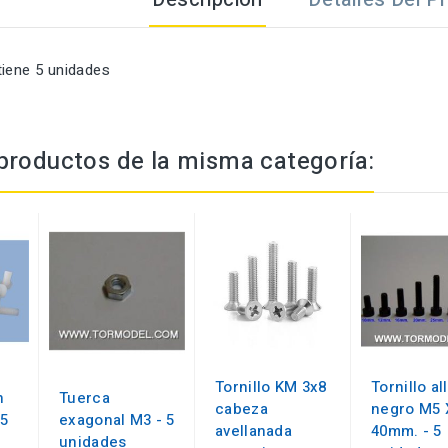
tiene 5 unidades
productos de la misma categoría:
Tornillo KM 3x8
Tornillo al
n
Tuerca
cabeza
negro M5 
5
exagonal M3 - 5
avellanada
40mm. - 5
unidades