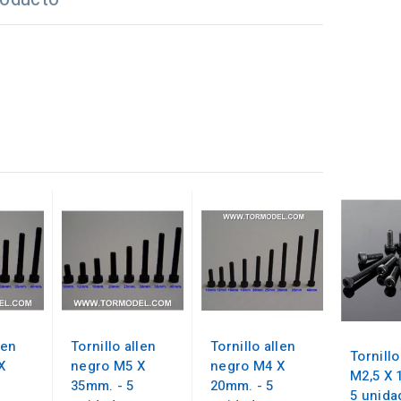
len
Tornillo allen
Tornillo allen
Tornillo
X
negro M5 X
negro M4 X
M2,5 X 
35mm. - 5
20mm. - 5
5 unida