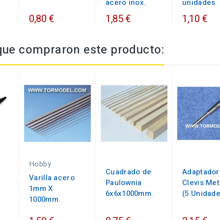
acero inox.
unidades
0,80 €
1,85 €
1,10 €
 que compraron este producto:
Hobby
Cuadrado de
Adaptador
Varilla acero
Paulownia
Clevis Met
1mm X
6x6x1000mm.
(5 Unidad
1000mm.