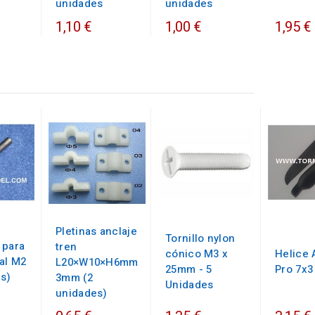
unidades
unidades
1,10 €
1,00 €
1,95 €
Pletinas anclaje
Tornillo nylon
 para
tren
cónico M3 x
Helice 
al M2
L20×W10×H6mm
25mm - 5
Pro 7x3
es)
3mm (2
Unidades
unidades)