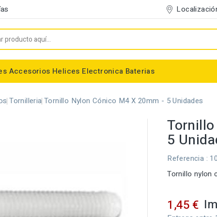
Localizació
ías
es
Accesorios
Helices
Electronica
Baterias
Entelado/Decoración
Accesorios Entelado
Depositos de combustible
Trenes de Aterrizaje
Accesorios Helices
Baterias NiMh / NiCd
Conectores/Cables
Bancadas/Soportes
Emisoras / Receptores
os
Tornilleria
Tornillo Nylon Cónico M4 X 20mm - 5 Unidades
Tornill
5 Unida
Referencia
: 1
Tornillo nylon
Im
1,45 €