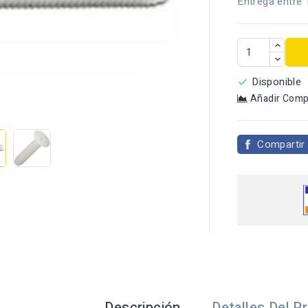
Entrega entre 
Disponible

Añadir Comp

Compartir
Descripción
Detalles Del P