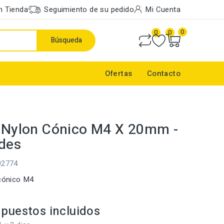
n Tienda
Seguimiento de su pedido
Mi Cuenta
0
0
0
Búsqueda
Ofertas
Contacto
o Nylon Cónico M4 X 20mm -
des
02774
 cónico M4
puestos incluidos