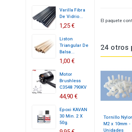
Varilla Fibra
De Vidrio...
El paquete con
1,25 €
Liston
Triangular De
24 otros 
Balsa...
1,00 €
Motor
Brushless
C3548 790KV
44,90 €
Epoxi KAVAN
30 Min. 2 X
Tornillo Nylo
50g.
M2 x 10mm - 
Unidades
9,95 €