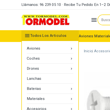
Llámanos: 96 239 05 10 · Recibe Tu Pedido En 1–2 D


Todos Los Articulos
Aviones
Material
Maderas y Listones
Bordes Ataque y Fuga
Accesorios Motores
Aviones

Inicio
Accesori
Coches

Drones

Lanchas
Baterias

Materiales

Accesorios
