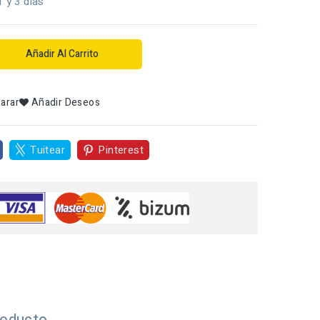
1 y 3 dias
Añadir Al Carrito
arar
Añadir Deseos
Tuitear
Pinterest
roducto