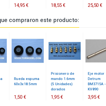
14,95 €
18,55 €
25,50 €
 que compraron este producto:
Prisionero de
Eje motor
ma
Rueda espuma
mando 1.6mm
Detrum
60x3x18.5mm
(5 Unidades)
BM3715A -
dorados
KV890
1,50 €
1,95 €
3,95 €