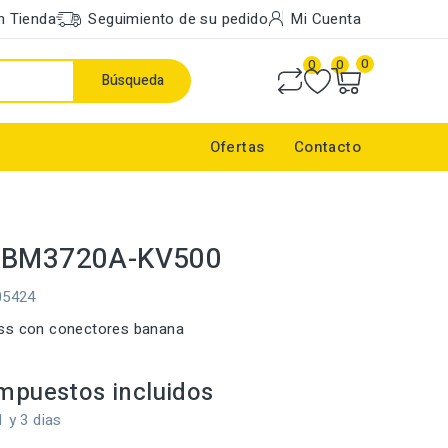
n Tienda
Seguimiento de su pedido
Mi Cuenta
0
0
0
Búsqueda
Ofertas
Contacto
 BM3720A-KV500
05424
ss con conectores banana
mpuestos incluidos
1 y 3 dias