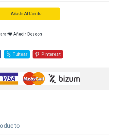
Añadir Al Carrito
arar
Añadir Deseos
Tuitear
Pinterest
roducto