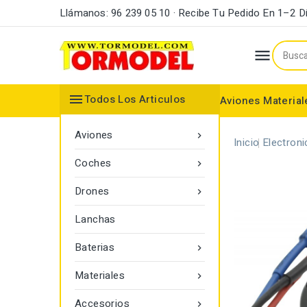
Llámanos: 96 239 05 10 · Recibe Tu Pedido En 1–2 D


Todos Los Articulos
Aviones
Material
Maderas y Listones
Bordes Ataque y Fuga
Accesorios Motores
Aviones

Inicio
Electroni
Coches

Drones

Lanchas
Baterias

Materiales

Accesorios
