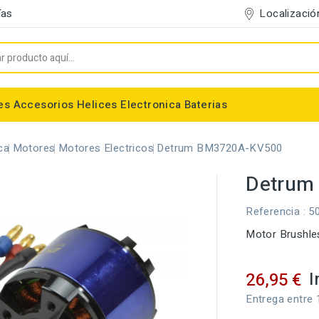
Localizació
ías
es
Accesorios
Helices
Electronica
Baterias
Entelado/Decoración
Accesorios Entelado
Depositos de combustible
Trenes de Aterrizaje
Accesorios Helices
Baterias NiMh / NiCd
Conectores/Cables
Bancadas/Soportes
Emisoras / Receptores
ca
Motores
Motores Electricos
Detrum BM3720A-KV500
Detrum
Referencia
: 5
Motor Brushle
I
26,95 €
Entrega entre 