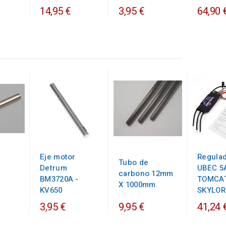
14,95 €
3,95 €
64,90 
Eje motor
Regula
Tubo de
Detrum
UBEC 5
carbono 12mm
BM3720A -
TOMCA
X 1000mm.
KV650
SKYLOR
3,95 €
9,95 €
41,24 