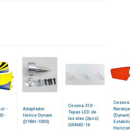
Cessna
Cessna 310 -
ul -
Adaptador
Naranja
Tapas LED de
02-
Helice Dynam
(Dynam)
las alas (2pcs)
(DYBH-1000)
Estabil
GRAND-16
Horizon