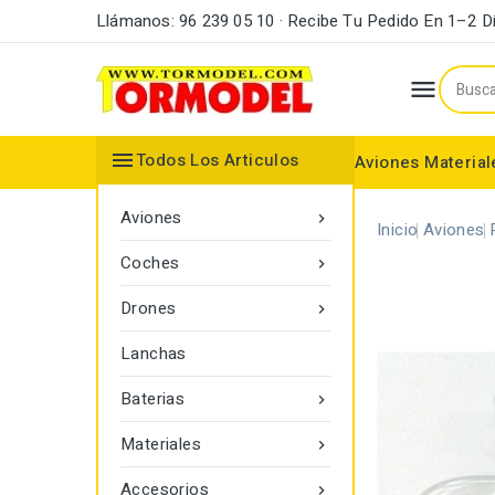
Llámanos: 96 239 05 10 · Recibe Tu Pedido En 1–2 D


Todos Los Articulos
Aviones
Material
Maderas y Listones
Bordes Ataque y Fuga
Accesorios Motores
Aviones

Inicio
Aviones
Coches

Drones

Lanchas
Baterias

Materiales

Accesorios
