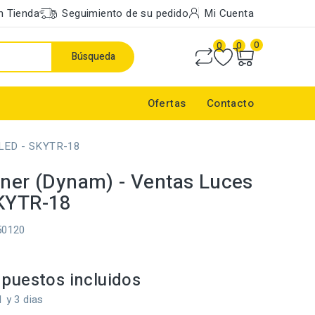
n Tienda
Seguimiento de su pedido
Mi Cuenta
0
0
0
Búsqueda
Ofertas
Contacto
 LED - SKYTR-18
iner (Dynam) - Ventas Luces
KYTR-18
50120
puestos incluidos
1 y 3 dias