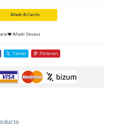
Añadir Al Carrito
arar
Añadir Deseos
Tuitear
Pinterest
roducto