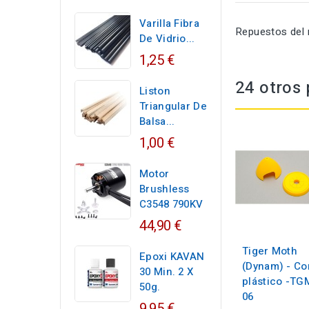
Varilla Fibra
Repuestos del 
De Vidrio...
1,25 €
24 otros 
Liston
Triangular De
Balsa...
1,00 €
Motor
Brushless
C3548 790KV
44,90 €
Tiger Moth
Epoxi KAVAN
(Dynam) - C
30 Min. 2 X
plástico -TG
50g.
06
9,95 €