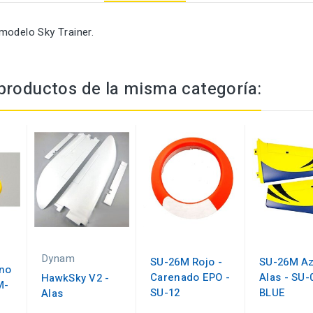
modelo Sky Trainer.
productos de la misma categoría:
Dynam
SU-26M Rojo -
SU-26M Az
ono
Carenado EPO -
Alas - SU-
HawkSky V2 -
M-
SU-12
BLUE
Alas