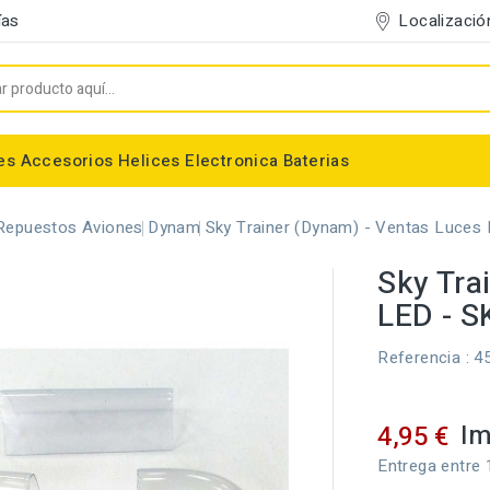
Localizació
ías
es
Accesorios
Helices
Electronica
Baterias
Entelado/Decoración
Accesorios Entelado
Depositos de combustible
Trenes de Aterrizaje
Accesorios Helices
Baterias NiMh / NiCd
Conectores/Cables
Bancadas/Soportes
Emisoras / Receptores
Repuestos Aviones
Dynam
Sky Trainer (Dynam) - Ventas Luces
Sky Tra
LED - S
Referencia
: 4
Im
4,95 €
Entrega entre 