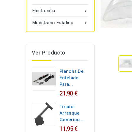
Electronica

Modelismo Estatico

Ver Producto
Plancha De
Entelado
Para...
21,90 €
Tirador
Arranque
Generico...
11,95 €