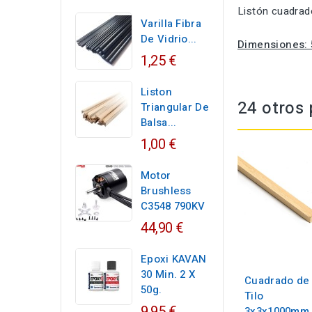
Listón cuadrad
Varilla Fibra
De Vidrio...
Dimensiones:
1,25 €
Liston
24 otros 
Triangular De
Balsa...
1,00 €
Motor
Brushless
C3548 790KV
44,90 €
Epoxi KAVAN
30 Min. 2 X
Cuadrado de
50g.
Tilo
9,95 €
3x3x1000mm