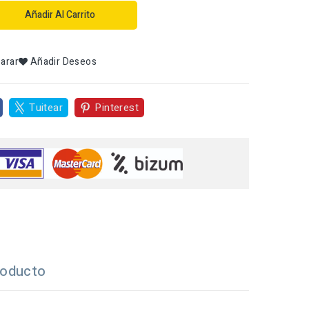
Añadir Al Carrito
arar
Añadir Deseos
Tuitear
Pinterest
roducto