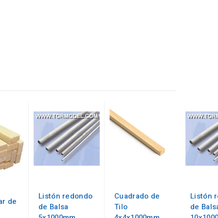
Listón redondo
Cuadrado de
Listón 
ar de
de Balsa
Tilo
de Bals
5x1000mm.
4x4x1000mm
10x100