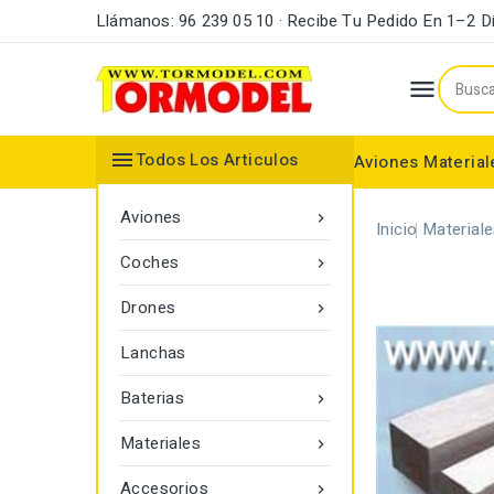
Llámanos: 96 239 05 10 · Recibe Tu Pedido En 1–2 D


Todos Los Articulos
Aviones
Material
Maderas y Listones
Bordes Ataque y Fuga
Accesorios Motores
Aviones

Inicio
Material
Coches

Drones

Lanchas
Baterias

Materiales

Accesorios
