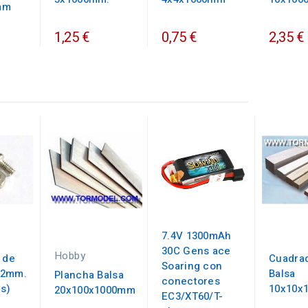
mm
1,25 €
0,75 €
2,35 €
7.4V 1300mAh
30C Gens ace
Hobby
 de
Cuadra
Soaring con
.2mm.
Balsa
Plancha Balsa
conectores
es)
10x10x
20x100x1000mm
EC3/XT60/T-