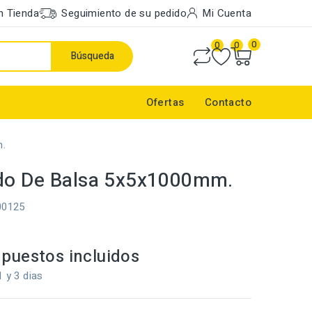
n Tienda
Seguimiento de su pedido
Mi Cuenta
0
0
0
Búsqueda
Ofertas
Contacto
.
do De Balsa 5x5x1000mm.
00125
puestos incluidos
1 y 3 dias