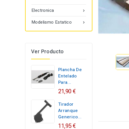
Electronica

Modelismo Estatico

Ver Producto
Plancha De
Entelado
Para...
21,90 €
Tirador
Arranque
Generico...
11,95 €