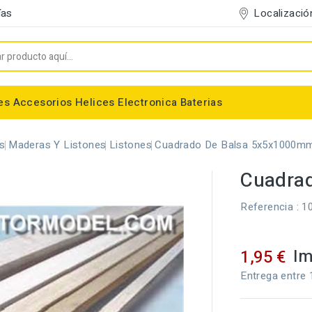
Localizació
ías
es
Accesorios
Helices
Electronica
Baterias
Entelado/Decoración
Accesorios Entelado
Depositos de combustible
Trenes de Aterrizaje
Accesorios Helices
Baterias NiMh / NiCd
Conectores/Cables
Bancadas/Soportes
Emisoras / Receptores
es
Maderas Y Listones
Listones
Cuadrado De Balsa 5x5x1000mm
Cuadra
Referencia
: 1
Im
1,95 €
Entrega entre 