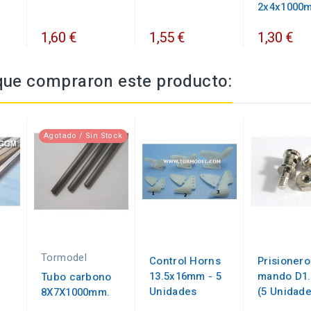
2x4x1000
1,60 €
1,55 €
1,30 €
 que compraron este producto:
Agotado / Sin Stock
Tormodel
Control Horns
Prisionero
13.5x16mm - 5
mando D1
Tubo carbono
.
Unidades
(5 Unidad
8X7X1000mm.