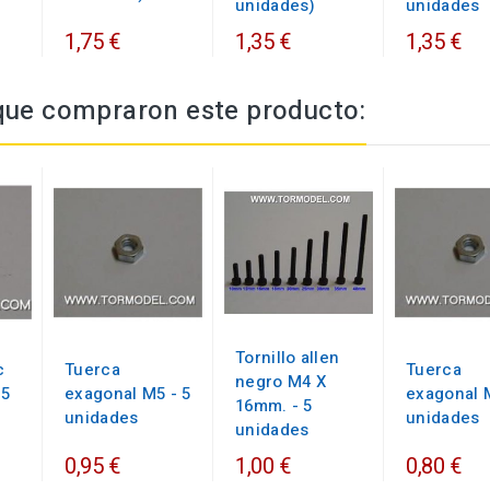
unidades)
unidades
1,75 €
1,35 €
1,35 €
 que compraron este producto:
Tornillo allen
c
Tuerca
Tuerca
negro M4 X
 5
exagonal M5 - 5
exagonal 
16mm. - 5
unidades
unidades
unidades
0,95 €
1,00 €
0,80 €