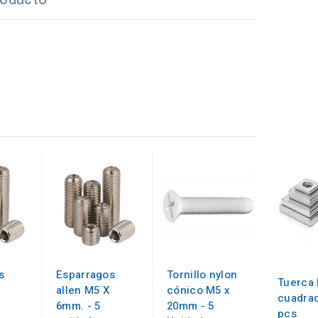
s
Esparragos
Tornillo nylon
Tuerca
allen M5 X
cónico M5 x
cuadrad
6mm. - 5
20mm - 5
pcs