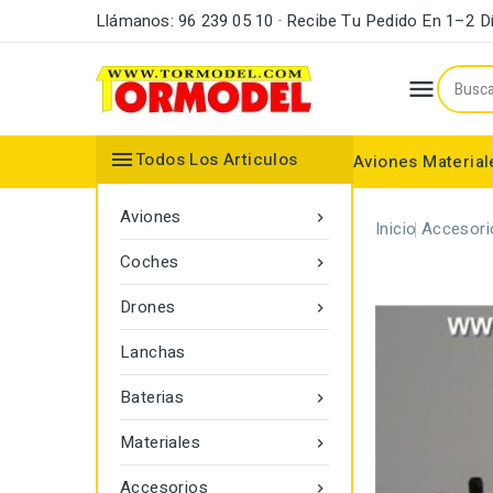
Llámanos: 96 239 05 10 · Recibe Tu Pedido En 1–2 D


Todos Los Articulos
Aviones
Material
Maderas y Listones
Bordes Ataque y Fuga
Accesorios Motores
Aviones

Inicio
Accesori
Coches

Drones

Lanchas
Baterias

Materiales

Accesorios
