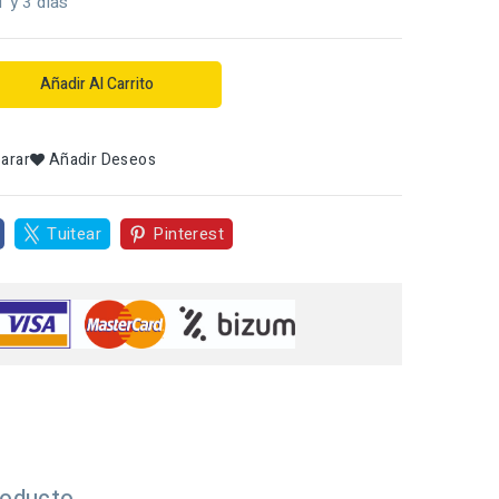
1 y 3 dias
Añadir Al Carrito
arar
Añadir Deseos
Tuitear
Pinterest
roducto