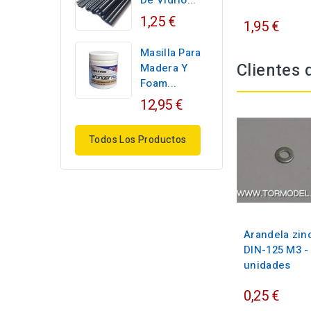
De Vidrio...
1,25 €
1,95 €
Masilla Para
Clientes
Madera Y
Foam...
12,95 €
Todos Los Productos
Arandela zin
DIN-125 M3 -
unidades
0,25 €