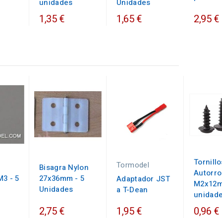
unidades
Unidades
1,35 €
1,65 €
2,95 €
Tornillo
Tormodel
Bisagra Nylon
Autorr
M3 - 5
27x36mm - 5
Adaptador JST
M2x12m
Unidades
a T-Dean
unidad
2,75 €
1,95 €
0,96 €