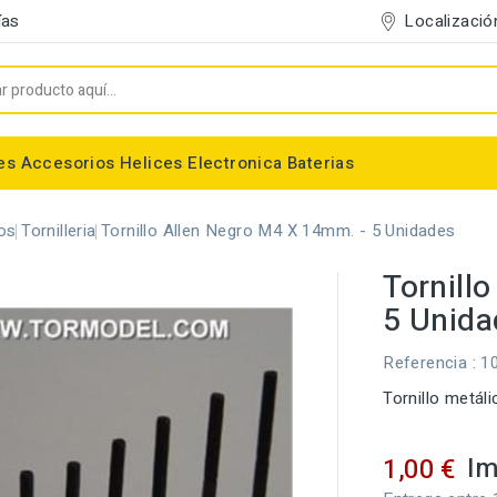
Localizació
ías
es
Accesorios
Helices
Electronica
Baterias
Entelado/Decoración
Accesorios Entelado
Depositos de combustible
Trenes de Aterrizaje
Accesorios Helices
Baterias NiMh / NiCd
Conectores/Cables
Bancadas/Soportes
Emisoras / Receptores
os
Tornilleria
Tornillo Allen Negro M4 X 14mm. - 5 Unidades
Tornill
5 Unida
Referencia
: 1
Tornillo metál
Im
1,00 €