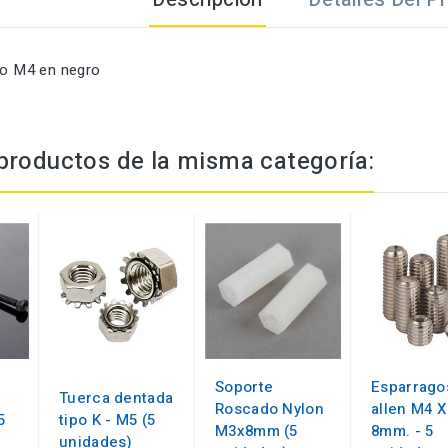
ico M4 en negro
productos de la misma categoría:
Soporte
Esparrago
Tuerca dentada
Roscado Nylon
allen M4 X
5
tipo K - M5 (5
M3x8mm (5
8mm. - 5
unidades)