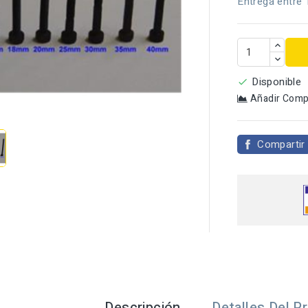
Entrega entre 
Disponible

Añadir Comp

Compartir
Descripción
Detalles Del P