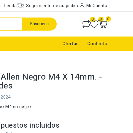
n Tienda
Seguimiento de su pedido
Mi Cuenta
0
0
0
Búsqueda
Ofertas
Contacto
o Allen Negro M4 X 14mm. -
des
02024
ico M4 en negro
puestos incluidos