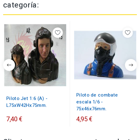
categoría:
Piloto de combate
Piloto Jet 1:6 (A) -
escala 1/6 -
L75xW42Hx75mm.
75x46x76mm.
7,40 €
4,95 €