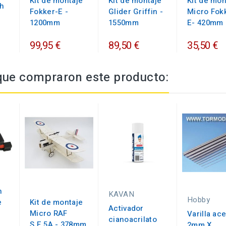
Kit de montaje
Kit de montaje
Kit de mon
h
Fokker-E -
Glider Griffin -
Micro Fok
1200mm
1550mm
E- 420mm 
99,95 €
89,50 €
35,50 €
 que compraron este producto:
h
KAVAN
Hobby
e
Kit de montaje
Activador
Micro RAF
Varilla ac
cianoacrilato
S.E.5A - 378mm
2mm X