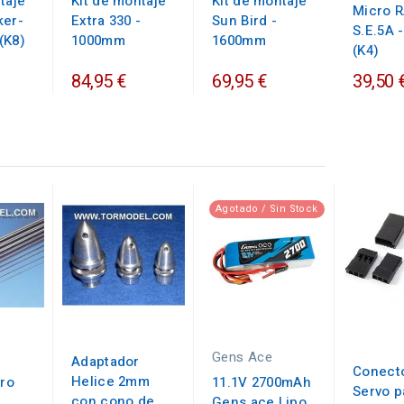
taje
Kit de montaje
Kit de montaje
Micro 
ker-
Extra 330 -
Sun Bird -
S.E.5A 
(K8)
1000mm
1600mm
(K4)
84,95 €
69,95 €
39,50 
Agotado / Sin Stock
Gens Ace
Adaptador
Conect
Helice 2mm
ero
11.1V 2700mAh
Servo p
con cono de
Gens ace Lipo