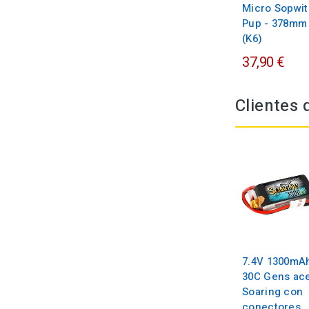
Micro Sopwit
Pup - 378mm
(K6)
37,90 €
Clientes
7.4V 1300mA
30C Gens ac
Soaring con
conectores