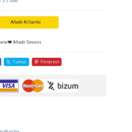
1 y 3 dias
Añadir Al Carrito
arar
Añadir Deseos
Tuitear
Pinterest
roducto