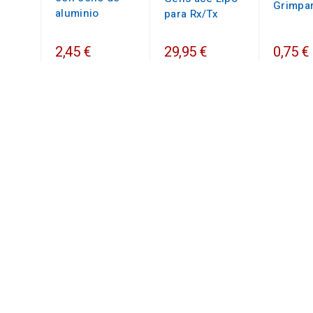
Grimpa
aluminio
para Rx/Tx
2,45 €
29,95 €
0,75 €