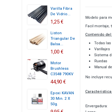
Varilla Fibra
De Vidrio...
Modelo para mo
1,25 €
Facil montaje, 
Liston
Contenido del 
Triangular De
Todas las
Balsa...
Varillajes
1,00 €
Sistema de
Ruedas
Motor
Manual de
Brushless
C3548 790KV
No incluye recu
44,90 €
Caracteristica
Epoxi KAVAN
30 Min. 2 X
50g.
Envergad
9,95 €