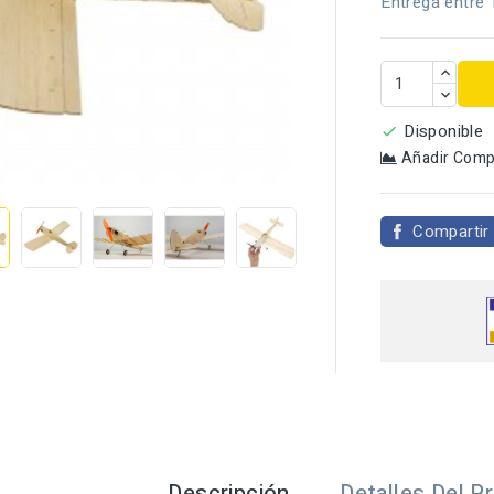
Entrega entre 
Disponible

Añadir Comp

Compartir
Descripción
Detalles Del P