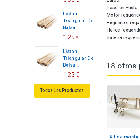
Largo
Peso en v
Liston
Motor requ
Triangular De
Regulador req
Balsa...
Helice requ
1,25 €
Bateria requ
Liston
Triangular De
18 otros 
Balsa...
1,25 €
Todos Los Productos
Kit de monta