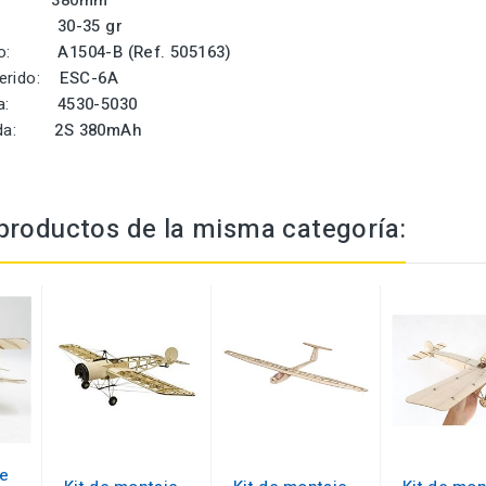
:
380mm
uelo:
30-35 gr
erido:
A1504-B (Ref. 505163)
uerido:
ESC-6A
erida:
4530-5030
erida:
2S 380mAh
productos de la misma categoría:
je