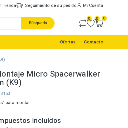
n Tienda
Seguimiento de su pedido
Mi Cuenta
0
0
0
Búsqueda
Ofertas
Contacto
K9)
Montaje Micro Spacerwalker
m (K9)
03153
tos" para montar
mpuestos incluidos