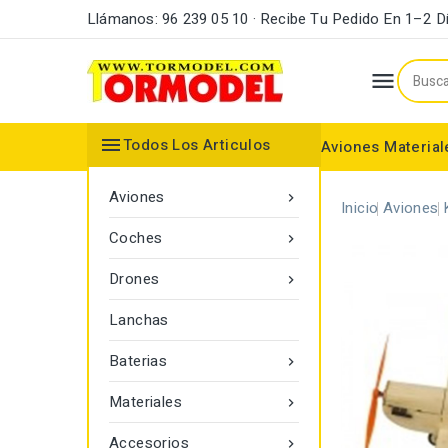
Llámanos: 96 239 05 10 · Recibe Tu Pedido En 1–2 D


Todos Los Articulos
Aviones
Material
Maderas y Listones
Bordes Ataque y Fuga
Accesorios Motores
Aviones

Inicio
Aviones
Coches

Drones

Lanchas
Baterias

Materiales

Accesorios
