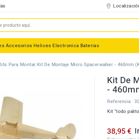
Localizació
ías
es
Accesorios
Helices
Electronica
Baterias
Entelado/Decoración
Accesorios Entelado
Depositos de combustible
Trenes de Aterrizaje
Accesorios Helices
Baterias NiMh / NiCd
Conectores/Cables
Bancadas/Soportes
Emisoras / Receptores
Kits Para Montar
Kit De Montaje Micro Spacerwalker - 460mm (
Kit De 
- 460m
Referencia
: 3
Kit "todo pali
I
38,95 €