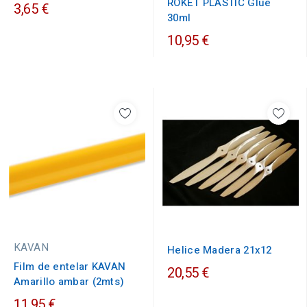
ROKET PLASTIC Glue
3,65 €
30ml
10,95 €
KAVAN
Helice Madera 21x12
Film de entelar KAVAN
20,55 €
Amarillo ambar (2mts)
11,95 €